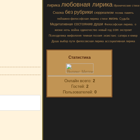
любовная лирика
лирика
Иронические стихи
без рубрики
Сказка
сюрреализм
поэма
память
жизнь
пейзажно-философская лирика
стихи
Судьба
состояние души
Медитативная
Философская лирика.
о
сон
жизни
ночь
война
одиночество
новый год
экспромт
Психоделика
мифология
темная поэзия
экзистанс
сатира и юмор
Душа
выбор пути
филосовская лирика
ассоциативная лирика
Статистика
Онлайн всего:
2
Гостей:
2
Пользователей:
0