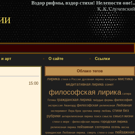
Вздор рифмы, вздор стихи! Нелепости оне!..
К. К. Случевский
ии
 и арт
О сайте
Ссылки
Облако тегов
лирика
мистика
стихи о России
духовная лирика
конкурсы
15:00
медитативная лирика
сонет
философская лирика
сатира
гражданская лирика
философия
Готика
твёрдые формы
философская
Любовная
экспрессия
Авангард
религиозная
стихи без
эксперимент
Лера Крок
эротика
юмор
любовь
рубрики
смысл жизни
антирелигиозная лирика
поиск смысла
городская лирика
стихи о море
- философская лирика
пейзажная
эзотерика
осень
религиозная лирика
весна
пейзажная
гражданская
Любовная лирика.
смерть
стихи о снах