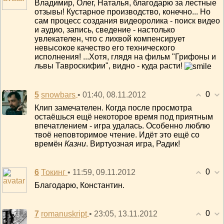
Владимир, Олег, Наталья, благодарю за лестные
отзывы! Кустарное производство, конечно... Но
сам процесс создания видеоролика - поиск видео
и аудио, запись, сведение - настолько
увлекателен, что с лихвой компенсирует
невысокое качество его технического
исполнения! ...Хотя, глядя на фильм "Грифоны и
львы Тавроскифии", видно - куда расти!
0
5
• 01:40, 08.11.2012
snowbars
Клип замечателен. Когда после просмотра
остаёшься ещё некоторое время под приятным
впечатлением - игра удалась. Особенно люблю
твоё неповторимое чтение. Идёт это ещё со
времён
Казни
. Виртуозная игра, Радик!
0
6
• 11:59, 09.11.2012
Токинг
Благодарю, Константин.
0
7
• 23:05, 13.11.2012
romanuskript