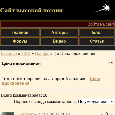
Сайт высокой поэзии
Войти на сайт
Главная
Авторы
Блог
Форум
Видео
Статьи
Главная
»
2012
»
Ноябрь
»
4
» Цена вдохновения
Цена вдохновения
21:45
Текст стихотворения на авторской странице -
Цена
вдохновения
Всего комментариев
:
10
Порядок вывода комментариев:
0
1
• 21:18, 06.11.2012
солхат