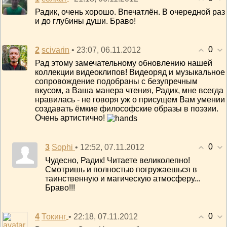
Радик, очень хорошо. Впечатлён. В очередной раз
и до глубины души. Браво!
0
2
• 23:07, 06.11.2012
scivarin
Рад этому замечательному обновлению нашей
коллекции видеоклипов! Видеоряд и музыкальное
сопровождение подобраны с безупречным
вкусом, а Ваша манера чтения, Радик, мне всегда
нравилась - не говоря уж о присущем Вам умении
создавать ёмкие философские образы в поэзии.
Очень артистично!
0
3
• 12:52, 07.11.2012
Sophi
Чудесно, Радик! Читаете великолепно!
Смотришь и полностью погружаешься в
таинственную и магическую атмосферу...
Браво!!!
0
4
• 22:18, 07.11.2012
Токинг