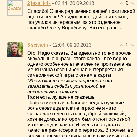
0
2
• 02:44, 30.09.2013
lexa_krik
Спасибо! Очень рад именно вашей позитивной
оценки песни! А видио-клип, действительно,
получился интересным, за это отдельное
спасибо Олегу Воробьеву. Это его работа.
0
5
• 12:04, 09.10.2013
scivarin
Ого! Надо сказать, Вы идеально точно прочли
визуальные образы этого клипа - все верно,
однако особенное впечатление произвела на
меня Ваша безошибочная интерпретация
символической игры с огнем в карты:
"Жест мистического отречения от
галиматьи судьбы, усыпанной ее
невнятными знаками"
.
Так и есть, лучше не скажешь.
Надо отметить и забавное недоразумение:
роль сновидца в клипе играю не я - это
согласился сделать наш добрый знакомый,
хозяин дома, в котором был отснят основной
материал для клипа. Я здесь выступал в
качестве режиссера и оператора. Впрочем, во
время просмотра клипа мне и самому иногда