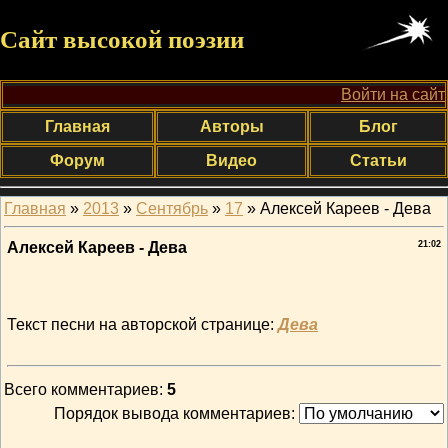
Сайт высокой поэзии
Войти на сайт
Главная
Авторы
Блог
Форум
Видео
Статьи
Главная
»
2013
»
Сентябрь
»
17
» Алексей Кареев - Дева
Алексей Кареев - Дева
21:02
Текст песни на авторской странице:
Дева
Всего комментариев
:
5
Порядок вывода комментариев: