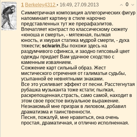
0
1
• 16:49, 27.09.2013
Berkeley4312
Симметричная композиция аллегорических фигур
напоминает картину в стиле нарочно
представленных тут же прерафаэлитов.
Впечатляет контраст по классическому сюжету
«юноша и смерть», - мятежная, пылкая
юность, и хмурая статика мудрой смерти, - духа
тяжести;
scivarin
,Вы похожи здесь на
раздумчивого сфинкса, и заодно гипсовый цвет
одежды придает Вам удачное сходство с
каменным изваянием.
Сожжение карт сильный образ. Жест
мистического отречения от галиматьи судьбы,
усыпанной ее невнятными знаками.
Все это усиливает эффект от песни. Расстегнутая
рубашка музыканта тоже кстати; пылкая,
раскрепощенная,страсть, само самой, находит в
этом свое простое визуальное выражение.
Незнакомый мне призрак в лиловом, добавил
драматизма и таинственности.
Песня, пожалуй, мне нравиться, она очень
простая, драматичная, и отлично исполненная.