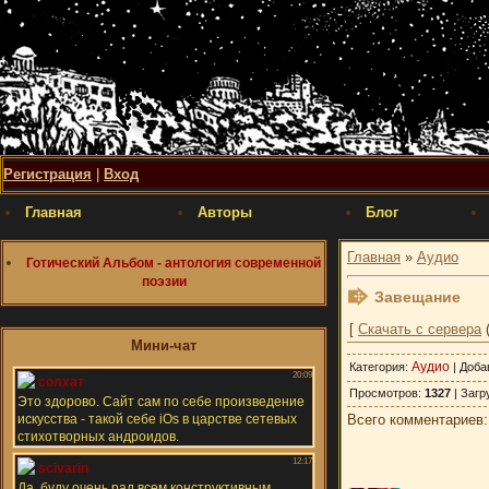
Регистрация
|
Вход
Главная
Авторы
Блог
Главная
»
Аудио
Готический Альбом - антология современной
поэзии
Завещание
[
Скачать с сервера
(
Мини-чат
Аудио
Категория
:
|
Доба
Просмотров
:
1327
|
Загр
Всего комментариев