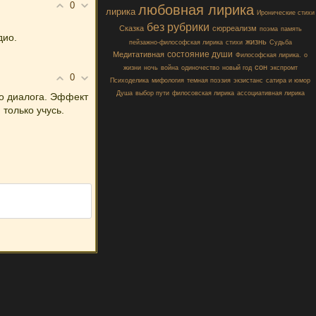
0
любовная лирика
лирика
Иронические стихи
без рубрики
Сказка
сюрреализм
поэма
память
дио.
жизнь
пейзажно-философская лирика
стихи
Судьба
состояние души
Медитативная
Философская лирика.
о
сон
жизни
ночь
война
одиночество
новый год
экспромт
0
Психоделика
мифология
темная поэзия
экзистанс
сатира и юмор
Душа
выбор пути
филосовская лирика
ассоциативная лирика
го диалога. Эффект
 только учусь.