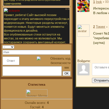
1
Inok
• 00
Интересн
В любом с
2
Токинг
•
Сонет №1
"перебива
(шутка)
Войдите:
500
Отправит
Статистика
Онлайн всего:
4
Гостей:
4