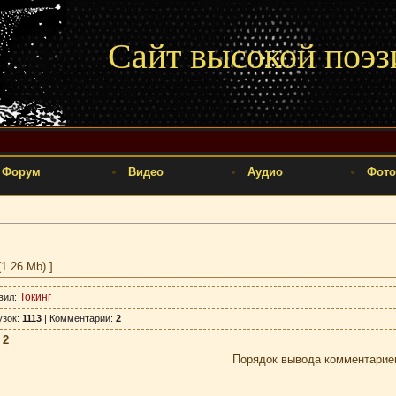
Сайт высокой поэз
Форум
Видео
Аудио
Фото
1.26 Mb) ]
Токинг
вил
:
узок
:
1113
|
Комментарии
:
2
:
2
Порядок вывода комментарие