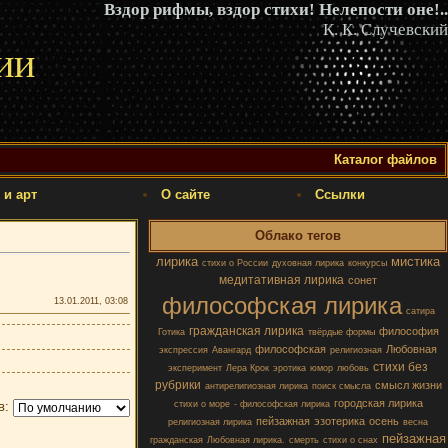
Вздор рифмы, вздор стихи! Нелепости оне!..
К. К. Случевский
ии
Каталог файлов
 и арт
О сайте
Ссылки
Облако тегов
лирика
мистика
стихи о России
духовная лирика
конкурсы
медитативная лирика
сонет
философская лирика
13.01.2011, 03:08
сатира
гражданская лирика
философия
Готика
твёрдые формы
философская
Любовная
экспрессия
Авангард
религиозная
стихи без
эксперимент
Лера Крок
эротика
юмор
любовь
рубрики
смысл жизни
антирелигиозная лирика
поиск смысла
городская лирика
стихи о море
- философская лирика
в:
пейзажная
эзотерика
осень
религиозная лирика
весна
пейзажная
гражданская
Любовная лирика.
смерть
стихи о снах