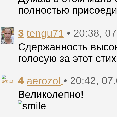
полностью присоед
3
• 20:38, 0
tengu71
Сдержанность высок
голосую за этот стих
4
• 20:42, 07
aerozol
Великолепно!