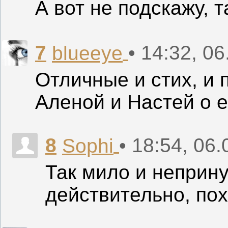
А вот не подскажу, т
7
• 14:32, 0
blueeye
Отличные и стих, и 
Аленой и Настей о е
8
• 18:54, 06
Sophi
Так мило и неприн
действительно, по