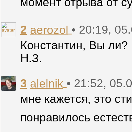
момент отрыва от с
2
• 20:19, 05
aerozol
Константин, Вы ли?
Н.З.
3
• 21:52, 05.
alelnik
мне кажется, это ст
понравилось естест