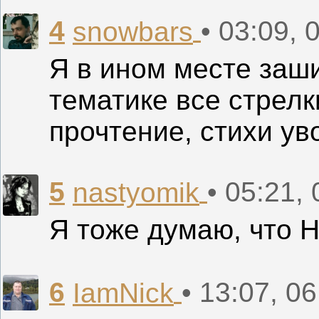
4
• 03:09, 
snowbars
Я в ином месте заш
тематике все стрелк
прочтение, стихи ув
5
• 05:21,
nastyomik
Я тоже думаю, что 
6
• 13:07, 0
IamNick