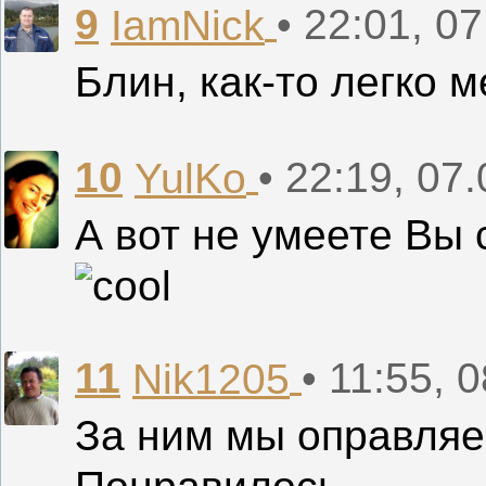
9
• 22:01, 0
IamNick
Блин, как-то легко 
10
• 22:19, 07
YulKo
А вот не умеете Вы
11
• 11:55, 
Nik1205
За ним мы оправляе