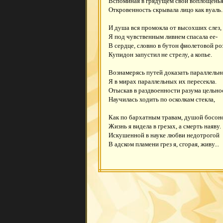
Вспоминая в грядущем свои воплощенья
Откровенность скрывала лицо как вуаль.
И душа вся промокла от высохших слез,
Я под чувственным ливнем спасала ее-
В сердце, словно в бутон фиолетовой ро
Купидон запустил не стрелу, а копье.
Вознамерясь путей доказать параллельн
Я в мирах параллельных их пересекла.
Отыскав в раздвоенности разума цельно
Научилась ходить по осколкам стекла,
Как по бархатным травам, душой босон
Жизнь я видела в грезах, а смерть наяву.
Искушенной в науке любви недотрогой
В адском пламени грез я, сгорая, живу...