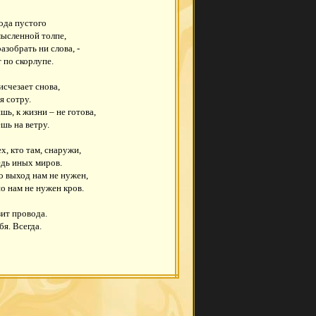
ода пустого
мысленной толпе,
зобрать ни слова, -
 по скорлупе.
исчезает снова,
я сотру.
шь, к жизни – не готова,
шь на ветру.
х, кто там, снаружи,
едь иных миров.
но выход нам не нужен,
но нам не нужен кров.
ит провода.
бя. Всегда.