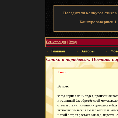
Победители конкурса стихов
Конкурс завершен 1 
Регистрация
|
Вход
Главная
Авторы
Фот
Стихи о парадоксах. Поэтика па
I место
Вопрос
когда чёрная ночь падёт, пронзённая во
и туманный ёж обретёт свой можжевело
ответы станут излишни - довольствуйся
включившим в себя смысл жизни и налич
и твой остров растает как лёд, переста