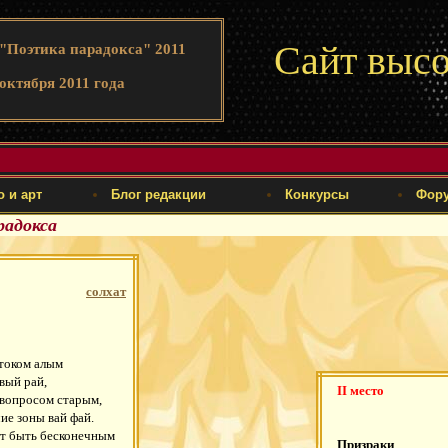
Сайт высо
 "Поэтика парадокса" 2011
октября 2011 года
о и арт
Блог редакции
Конкурсы
Фор
радокса
солхат
стоком алым
вый рай,
II место
 вопросом старым,
ие зоны вай фай.
нет быть бесконечным
Призраки