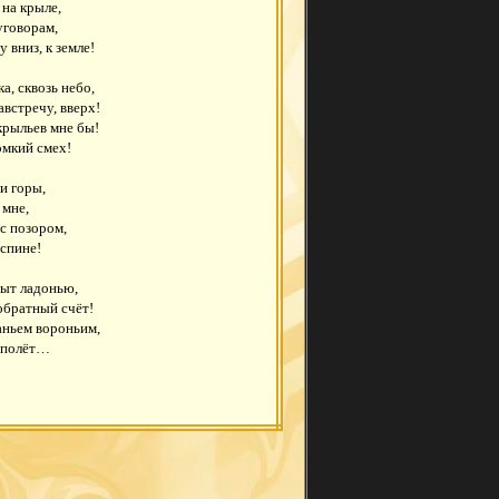
на крыле,
уговорам,
 вниз, к земле!
а, сквозь небо,
австречу, вверх!
крыльев мне бы!
омкий смех!
и горы,
 мне,
с позором,
спине!
ыт ладонью,
обратный счёт!
ньем вороньим,
 полёт…