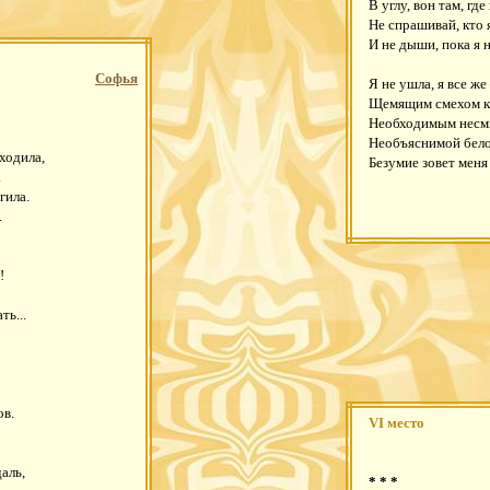
В углу, вон там, гд
Не спрашивай, кто я
И не дыши, пока я
Софья
Я не ушла, я все же 
Щемящим смехом ка
Необходимым несмы
Необъяснимой бел
ходила,
Безумие зовет меня
.
гила.
.
!
ь...
ов.
VI место
аль,
* * *