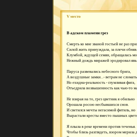
V место
В адском пламени грез
Смерть ко мне званой гостьей не раз при
Силой жить принуждала, за плечи обняв
Клумбой, ждущей семян, обращалась мо
Нежный дождь миражей эродировал явь
Паруса развевались небесного брига,
А воздушные замки...- ветрам не сломать
Но ехидна-реальность - глумливая фига,
Отъедрила возвышенность как чью-то мат
Не взирая на то, грез цветник я обильно
Орошала росою несбывшихся снов.
И светился мечты негасимой фитиль, но
Вырастали кресты вместо пышных цвет
Я плыла в реке времени против теченья.
Чтобы близь разглядеть, взором мерила д