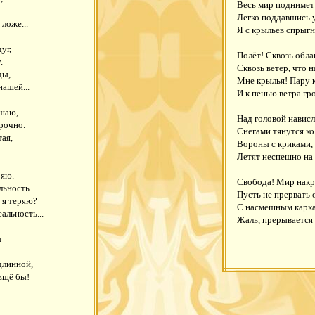
Весь мир поднимет 
Легко поддавшись 
ложе...
Я с крыльев спрыгну
уг,
Полёт! Сквозь облак
.
Сквозь ветер, что н
ды,
Мне крылья! Пару 
нашей...
И к пенью ветра гр
ешаю,
Над головой нависл
рочно.
Снегами тянутся ко
ая,
Вороны с криками, 
..
Летят неспешно на 
ряю.
Свобода! Мир накр
льность.
Пусть не прервать 
 я теряю?
С насмешным карка
альность...
Жаль, прерывается
ы
длинной,
Ещё бы!