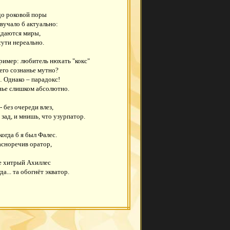
 до роковой поры
звучало б актуально:
даются миры,
сути нереально.
ример: любитель нюхать "кокс"
 его сознанье мутно?
 Однако – парадокс!
нье слишком абсолютно.
- без очереди влез,
ад, и мнишь, что узурпатор.
когда б я был Фалес.
асноречив оратор,
е хитрый Ахиллес
да... та обогнёт экватор.