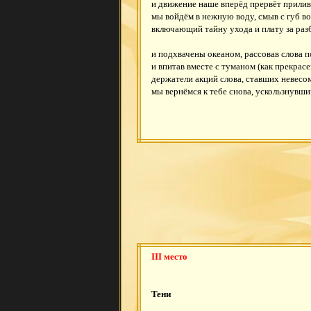
и движение наше вперёд прервёт прилив
мы войдём в нежную воду, смыв с губ в
включающий тайну ухода и плату за раз
и подхвачены океаном, рассовав слова 
и впитав вместе с туманом (как прекрасе
держатели акций слова, ставших невес
мы вернёмся к тебе снова, ускользнувши
III место
Тени