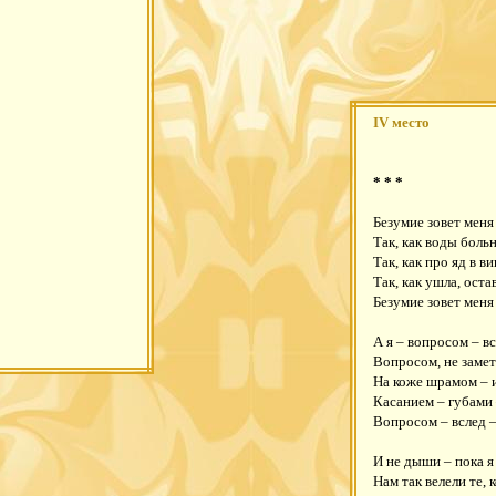
IV место
* * *
Безумие зовет меня
Так, как воды боль
Так, как про яд в в
Так, как ушла, оста
Безумие зовет меня
А я – вопросом – в
Вопросом, не заме
На коже шрамом – 
Касанием – губами 
Вопросом – вслед –
И не дыши – пока я
Нам так велели те, 