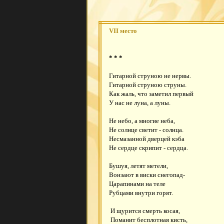
VII место
* * *
Гитарной струною не нервы.
Гитарной струною струны.
Как жаль, что заметил первый
У нас не луна, а луны.
Не небо, а многие неба,
Не солнце светит - солнца.
Несмазанной дверцей кэба
Не сердце скрипит - сердца.
Бушуя, летят метели,
Вонзают в виски снегопад-
Царапинами на теле
Рубцами внутри горят.
И щурится смерть косая,
Поманит бесплотная кисть,