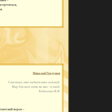
имое -
встретиться,
я.
Николай Гредунов
Счастлив, кто падает вниз головой:
Мир для него хоть на миг - а иной.
Ходасевич В.Ф.
гантский ворон –