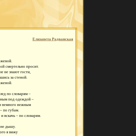
Елизавета Радванская
 женой.
ной смертельно просит.
ине не знают гости,
вшись за стеной.
 женой.
след по словарям –
тным под одеждой –
и немного нежным
– по губам.
 и вскачь – по словарям.
 не дышу.
кого я вижу