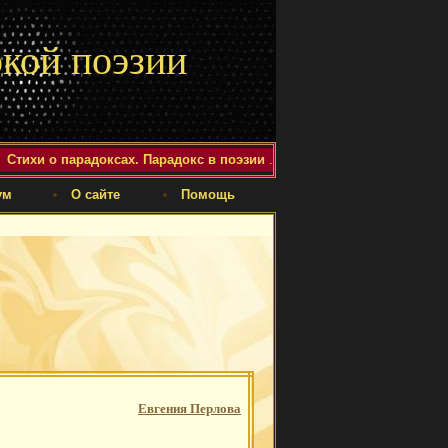
кой поэзии
Стихи о парадоксах. Парадокс в поэзии
.
ум
О сайте
Помощь
Евгения Перлова