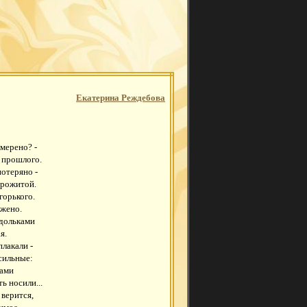
Екатерина Реждебова
мерено? -
з прошлого.
отеряно -
прожитой.
горького.
ожено.
 дольками
я.
плакали -
сильные:
гами
ь носили...
 верится,