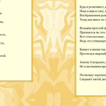
.
Будь я релятивист,
Пока я жив и слеп, 
 и
Воображением рож
Тогда как явное по 
зы,
Возьмём простой п
Признается ли, что
ость,
Всё относительно…
Ведь это утвержде
сть,
Бывает в жизни так 
Протиснув жирный з
огой.
Зенону б возразил, 
Но и молчанием кр
Поскольку черепах
Сверкнёт пятой, ког