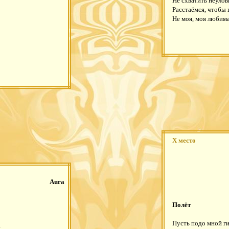
Не схватить неулов
Расстаёмся, чтобы 
Не моя, моя любима
X место
Aura
Полёт
Пусть подо мной ги
,