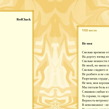
RedChack
VIII место
Не моя
Сколько времени от
На дорогу взгляд и
Сколько нежности п
Не моей, но мною 
Сколько сладкого и 
Не разбито и не сл
Разрезаешь сердце
Не моя, моя хороша
Мы глотали боль и 
Слишком слабые и 
То горами, то овра
Верность-ветреност
В невозможное - не