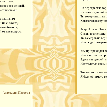
ами океан,
опрос этот вечный,
На перекрестке гор
битый стакан.
Я снова в душной 
Ты говоришь… не ра
по карманам
Как молоток стучит
н их симбиоз),
омым обманом,
Закрой глаза. Пыль 
й от нас вопрос.
Следы и отпечатки 
Ты в смерть не вери
Иди сюда. Замерзне
Мы призраки для те
И нам нет места ср
Здесь нет дверей, 
Нет толстых стен, 
Ток вечности мороз
Я буду обнимать те
Анастасия Петрова