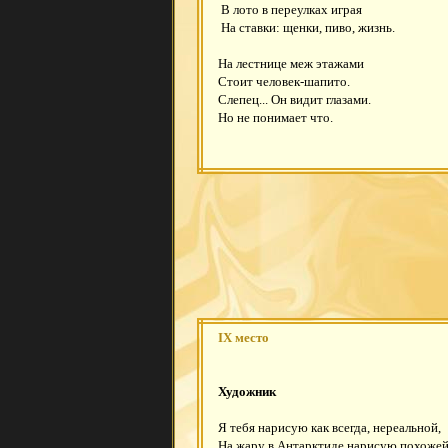
В лото в переулках играя
На ставки: щенки, пиво, жизнь.
На лестнице меж этажами
Стоит человек-шапито.
Слепец... Он видит глазами.
Но не понимает что.
IX место
Художник
Я тебя нарисую как всегда, нереальной,
На жару в Антарктиде нарисую похожей