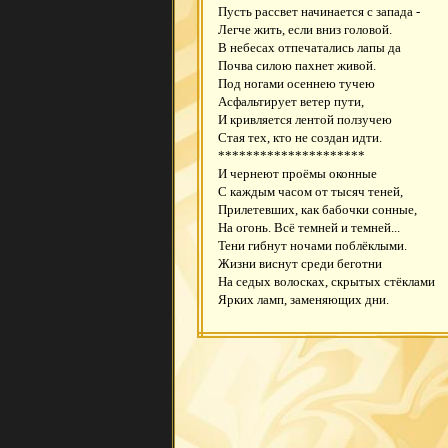
Пусть рассвет начинается с запада -
Легче жить, если вниз головой.
В небесах отпечатались лапы да
Почва силою пахнет живой.
Под ногами осеннею тучею
Асфальтирует ветер пути,
И кривляется лентой ползучею
Стая тех, кто не создан идти.
*********************
И чернеют проёмы оконные
С каждым часом от тысяч теней,
Прилетевших, как бабочки сонные,
На огонь. Всё темней и темней...
Тени гибнут ночами поблёклыми.
Жизни виснут среди беготни
На седых волосках, скрытых стёклами
Ярких ламп, заменяющих дни.