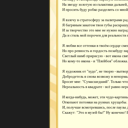
На звезду золотую из галактики дальней,
И просить буду робко разделить со мной 
Я взлечу в стратосферу за палитрами рад
Я багряным закатом твои губы раскрашу
И за творчество это мне не нужно награ
Да и стиль мой порочен для реальности 
Я любви все оттенки в твоём сердце см
Но про ревность и гордость позабуду на
Светлый нимб пририсую - вот икона свят
Но кому-то икона - и "Плейбоя" обложка.
Я художник от "худо", не творю - вытво
Добродетель я снова возвожу в ненорма
Бросят мне: "Сумасшедший". Только что
Нереальность в квадрате - всё равно нере
И когда-нибудь, может, эти чудо-картин
Откопают потомки на руинах хрущобы.
И, получше всмотревшись, после паузы 
Скажут: "Это в музей бы!" Ну конечно! 