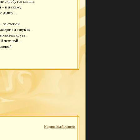
е не скребутся мыши,
 – и я скажу.
 не дышу…
– за стеной.
ждого из звуков.
каньем круга.
ой пеленой…
 женой.
Радик Байрашев