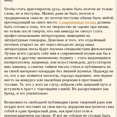
вижу.
Чтобы стать аристократом духа, нужно быть поэтом не только
слова, но и поступка. Можно даже не быть поэтом в
традиционном смысле, но поэтом поступка обязан быть любой,
претендующий на свято место.
Современные поэты
должны
быть готовы к тому, что их творчество не оценят при жизни,
но только после смерти, что они никогда не смогут стать
профессиональными литераторами, живущими на
литературные гонорары. Довольно и того, что отдалённый
потомок откроет их лет через пятьдесят, когда наша
литературная эпоха будет изучена специалистами филологами.
Лучше всего сделать себе имя в современной поэзии как бы в
довесок к другому жизненному подвигу – стать выдающимся
изобретателем, например, или искусствоведом, дегустатором
вин, наконец, а самому тайком писать стихи и публиковать их
на своей интеренет-площадке без лишней шумихи. Надежда на
то, что у вас появится читатель, гораздо надёжнее, чем первое
место на конкурсе или хвалебная рецензия в престижной
тусовке. Те, кто у всех на слуху, избрали себе широкий путь и
вступили в траст с торговцами славой. Их раскручивают как
бренд, и это унизительно.
Возможность свободной публикации своих творений рано или
поздно всех поставит на свои места, иерархия выстроится сама
собой в один прекрасный день, как кристалл соли в
перенасыщенном растворе. И всё же соблазн не столько быть