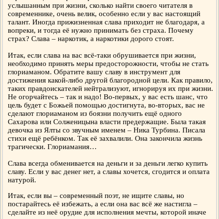
услышанным при жизни, сколько найти своего читателя в
современнике, очень велик, особенно если у вас настоящий
талант. Иногда прижизненная слава приходит не благодаря, а
вопреки, и тогда её нужно принимать без страха. Почему
страх? Слава – наркотик, а наркотики дорого стоят.
Итак, если слава на вас всё-таки обрушивается при жизни,
необходимо принять меры предосторожности, чтобы не стать
глориаманом. Обратите вашу славу в инструмент для
достижения какой-либо другой благородной цели. Как правило,
таких правдоискателей нейтрализуют, игнорируя их при жизни.
Не огорчайтесь – так и надо! Во-первых, у вас есть шанс, что
цель будет с Божьей помощью достигнута, во-вторых, вас не
сделают глориаманом из боязни получить ещё одного
Сахарова или Солженицына власти предержащие. Была такая
девочка из Ялты со звучным именем – Ника Турбина. Писала
стихи ещё ребёнком. Так её захвалили. Она закончила жизнь
трагически. Глориамания…
Слава всегда обменивается на деньги и за деньги легко купить
славу. Если у вас денег нет, а славы хочется, сгодится и оплата
натурой.
Итак, если вы – современный поэт, не ищите славы, но
постарайтесь её избежать, а если она вас всё же настигла –
сделайте из неё орудие для исполнения мечты, которой иначе