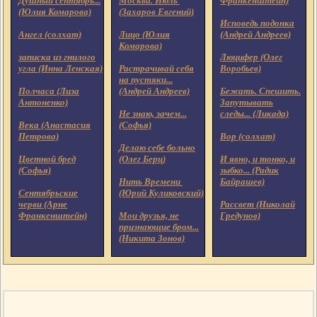
Душный сентябрь...
Москва. Июль
Франкенштейн)
(Юлия Комарова)
(Захаров Евгений)
Исповедь подонка
Ангел (солхат)
Лицо (Юлия
(Андрей Андреев)
Комарова)
записка из гнилого
Люцифер (Олег
угла (Инна Ленская)
Растрачивай себя
Воробьев)
на пустяки...
Полчаса (Лиза
(Андрей Андреев)
Бежать. Спешить.
Антоненко)
Запутывать
Не знаю, зачем...
следы... (Ликада)
Века (Анастасия
(Софья)
Петрова)
Вор (солхат)
Делаю себе больно
Цветной бред
(Олег Берц)
И явно, и тонко, и
(Софья)
зыбко... (Радик
Нить Времени
Байрашев)
Сентябрьские
(Юрий Куликовский)
черви (Арне
Рассвет (Николай
Франкенштейн)
Мои друзья, не
Гредунов)
признающие бром...
(Никита Зонов)