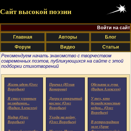
Сайт высокой поэзии
Войти на сайт
Главная
Авторы
Блог
Форум
Видео
Статьи
Рекомендуем начать знакомство с творчеством
современных поэтов, публикующихся на сайте с этой
подборки стихотворений
Жизнь идет (Олег
Причал (Юлия
Обезьяна и луна
Воробьев)
Комарова)
(Вадим Алексеев)
Я стал угрюмым
Двери в открытый
У тех, кто
нелюдимом...
космос (Олег
безнадежностью
(Вадим Алексеев)
Воробьев)
ведом... (Олег
Воробьев)
Надир (Олег
Уходя на войну
Воробьев)
(Олег Воробьев)
В ретроградном
зале (Арне