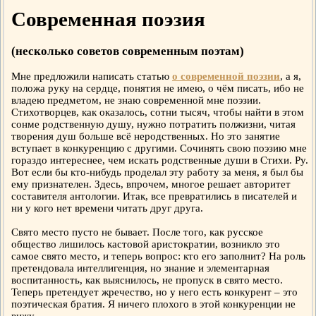
Современная поэзия
(несколько советов современным поэтам)
Мне предложили написать статью
о современной поэзии
, а я,
положа руку на сердце, понятия не имею, о чём писать, ибо не
владею предметом, не знаю современной мне поэзии.
Стихотворцев, как оказалось, сотни тысяч, чтобы найти в этом
сонме родственную душу, нужно потратить полжизни, читая
творения душ больше всё неродственных. Но это занятие
вступает в конкуренцию с другими. Сочинять свою поэзию мне
гораздо интереснее, чем искать родственные души в Стихи. Ру.
Вот если бы кто-нибудь проделал эту работу за меня, я был бы
ему признателен. Здесь, впрочем, многое решает авторитет
составителя антологии. Итак, все превратились в писателей и
ни у кого нет времени читать друг друга.
Свято место пусто не бывает. После того, как русское
общество лишилось кастовой аристократии, возникло это
самое свято место, и теперь вопрос: кто его заполнит? На роль
претендовала интеллигенция, но знание и элементарная
воспитанность, как выяснилось, не пропуск в свято место.
Теперь претендует жречество, но у него есть конкурент – это
поэтическая братия. Я ничего плохого в этой конкуренции не