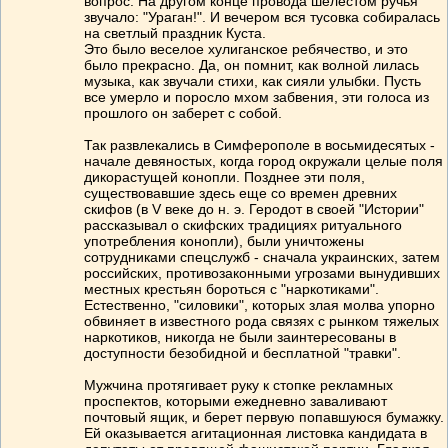
вопрос. На другом конце провода шелестом ручья
звучало: "Ураган!". И вечером вся тусовка собиралась
на светлый праздник Куста.
Это было веселое хулиганское ребячество, и это
было прекрасно. Да, он помнит, как волной лилась
музыка, как звучали стихи, как сияли улыбки. Пусть
все умерло и поросло мхом забвения, эти голоса из
прошлого он заберет с собой.
Так развлекались в Симферополе в восьмидесятых -
начале девяностых, когда город окружали целые поля
дикорастущей конопли. Позднее эти поля,
существовавшие здесь еще со времен древних
скифов (в V веке до н. э. Геродот в своей "Истории"
рассказывал о скифских традициях ритуального
употребления конопли), были уничтожены
сотрудниками спецслужб - сначала украинских, затем
российских, противозаконными угрозами вынудивших
местных крестьян бороться с "наркотиками".
Естественно, "силовики", которых злая молва упорно
обвиняет в известного рода связях с рынком тяжелых
наркотиков, никогда не были заинтересованы в
доступности безобидной и бесплатной "травки".
Мужчина протягивает руку к стопке рекламных
проспектов, которыми ежедневно заваливают
почтовый ящик, и берет первую попавшуюся бумажку.
Ей оказывается агитационная листовка кандидата в