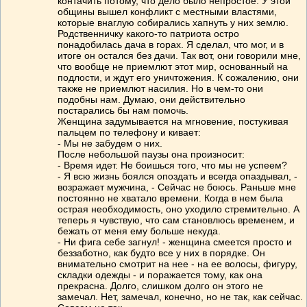
контачить потому, что дело было непростое. У этой
общины вышел конфликт с местными властями,
которые внаглую собирались хапнуть у них землю.
Родственничку какого-то патриота остро
понадобилась дача в горах. Я сделал, что мог, и в
итоге он остался без дачи. Так вот, они говорили мне,
что вообще не приемлют этот мир, основанный на
подлости, и ждут его уничтожения. К сожалению, они
также не приемлют насилия. Но в чем-то они
подобны нам. Думаю, они действительно
постарались бы нам помочь.
Женщина задумывается на мгновение, постукивая
пальцем по телефону и кивает:
- Мы не забудем о них.
После небольшой паузы она произносит:
- Время идет. Не боишься того, что мы не успеем?
- Я всю жизнь боялся опоздать и всегда опаздывал, -
возражает мужчина, - Сейчас не боюсь. Раньше мне
постоянно не хватало времени. Когда в нем была
острая необходимость, оно уходило стремительно. А
теперь я чувствую, что сам становлюсь временем, и
бежать от меня ему больше некуда.
- Ни фига себе загнул! - женщина смеется просто и
беззаботно, как будто все у них в порядке. Он
внимательно смотрит на нее - на ее волосы, фигуру,
складки одежды - и поражается тому, как она
прекрасна. Долго, слишком долго он этого не
замечал. Нет, замечал, конечно, но не так, как сейчас.