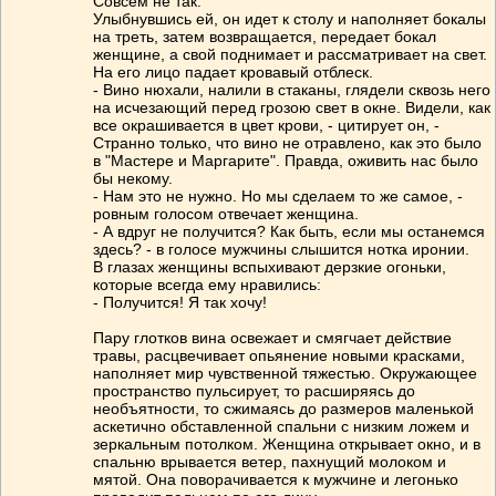
Совсем не так.
Улыбнувшись ей, он идет к столу и наполняет бокалы
на треть, затем возвращается, передает бокал
женщине, а свой поднимает и рассматривает на свет.
На его лицо падает кровавый отблеск.
- Вино нюхали, налили в стаканы, глядели сквозь него
на исчезающий перед грозою свет в окне. Видели, как
все окрашивается в цвет крови, - цитирует он, -
Странно только, что вино не отравлено, как это было
в "Мастере и Маргарите". Правда, оживить нас было
бы некому.
- Нам это не нужно. Но мы сделаем то же самое, -
ровным голосом отвечает женщина.
- А вдруг не получится? Как быть, если мы останемся
здесь? - в голосе мужчины слышится нотка иронии.
В глазах женщины вспыхивают дерзкие огоньки,
которые всегда ему нравились:
- Получится! Я так хочу!
Пару глотков вина освежает и смягчает действие
травы, расцвечивает опьянение новыми красками,
наполняет мир чувственной тяжестью. Окружающее
пространство пульсирует, то расширяясь до
необъятности, то сжимаясь до размеров маленькой
аскетично обставленной спальни с низким ложем и
зеркальным потолком. Женщина открывает окно, и в
спальню врывается ветер, пахнущий молоком и
мятой. Она поворачивается к мужчине и легонько