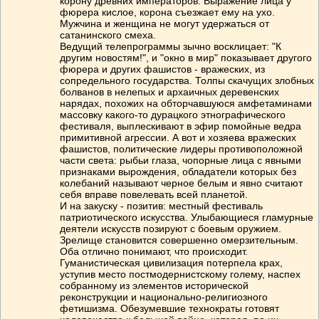
корону древних императоров. Выражение лица у
фюрера кислое, корона съезжает ему на ухо.
Мужчина и женщина не могут удержаться от
сатанинского смеха.
Ведущий телепрограммы зычно восклицает: "К
другим новостям!", и "окно в мир" показывает другого
фюрера и других фашистов - вражеских, из
сопредельного государства. Толпы скачущих злобных
болванов в нелепых и архаичных деревенских
нарядах, похожих на обторчавшуюся амфетаминами
массовку какого-то дурацкого этнографического
фестиваля, выплескивают в эфир помойные ведра
примитивной агрессии. А вот и хозяева вражеских
фашистов, политические лидеры противоположной
части света: рыбьи глаза, чопорные лица с явными
признаками вырождения, обладатели которых без
колебаний называют черное белым и явно считают
себя вправе повелевать всей планетой.
И на закуску - позитив: местный фестиваль
патриотического искусства. Улыбающиеся гламурные
деятели искусств позируют с боевым оружием.
Зрелище становится совершенно омерзительным.
Оба отлично понимают, что происходит.
Гуманистическая цивилизация потерпела крах,
уступив место постмодернистскому голему, наспех
собранному из элементов исторической
реконструкции и национально-религиозного
фетишизма. Обезумевшие технократы готовят