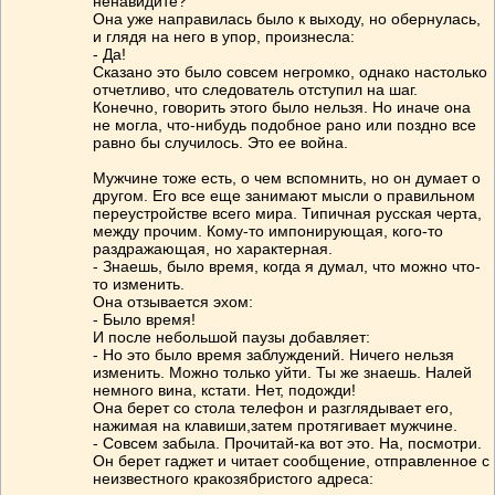
ненавидите?
Она уже направилась было к выходу, но обернулась,
и глядя на него в упор, произнесла:
- Да!
Сказано это было совсем негромко, однако настолько
отчетливо, что следователь отступил на шаг.
Конечно, говорить этого было нельзя. Но иначе она
не могла, что-нибудь подобное рано или поздно все
равно бы случилось. Это ее война.
Мужчине тоже есть, о чем вспомнить, но он думает о
другом. Его все еще занимают мысли о правильном
переустройстве всего мира. Типичная русская черта,
между прочим. Кому-то импонирующая, кого-то
раздражающая, но характерная.
- Знаешь, было время, когда я думал, что можно что-
то изменить.
Она отзывается эхом:
- Было время!
И после небольшой паузы добавляет:
- Но это было время заблуждений. Ничего нельзя
изменить. Можно только уйти. Ты же знаешь. Налей
немного вина, кстати. Нет, подожди!
Она берет со стола телефон и разглядывает его,
нажимая на клавиши,затем протягивает мужчине.
- Совсем забыла. Прочитай-ка вот это. На, посмотри.
Он берет гаджет и читает сообщение, отправленное с
неизвестного кракозябристого адреса: