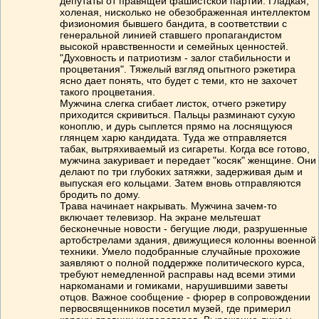
депутаты от правящей фашистской партии. Гладкая,
холеная, нисколько не обезображенная интеллектом
физиономия бывшего бандита, в соответствии с
генеральной линией ставшего пропагандистом
высокой нравственности и семейных ценностей.
"Духовность и патриотизм - залог стабильности и
процветания". Тяжелый взгляд опытного рэкетира
ясно дает понять, что будет с теми, кто не захочет
такого процветания.
Мужчина слегка сгибает листок, отчего рэкетиру
приходится скривиться. Пальцы разминают сухую
коноплю, и дурь сыплется прямо на лоснящуюся
глянцем харю кандидата. Туда же отправляется
табак, вытряхиваемый из сигареты. Когда все готово,
мужчина закуривает и передает "косяк" женщине. Они
делают по три глубоких затяжки, задерживая дым и
выпуская его кольцами. Затем вновь отправляются
бродить по дому.
Трава начинает накрывать. Мужчина зачем-то
включает телевизор. На экране мельтешат
бесконечные новости - бегущие люди, разрушенные
артобстрелами здания, движущиеся колонны военной
техники. Умело подобранные случайные прохожие
заявляют о полной поддержке политического курса,
требуют немедленной расправы над всеми этими
наркоманами и гомиками, нарушившими заветы
отцов. Важное сообщение - фюрер в сопровождении
первосвященников посетил музей, где примерил