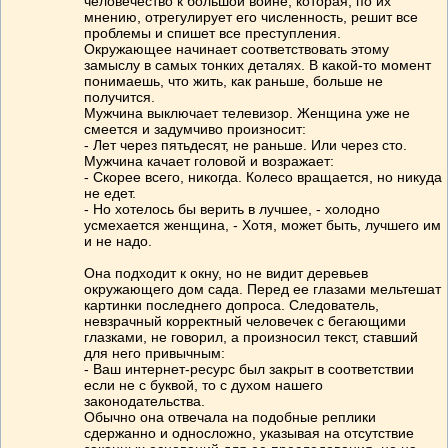
человечество к большой войне, которая, по их
мнению, отрегулирует его численность, решит все
проблемы и спишет все преступления.
Окружающее начинает соответствовать этому
замыслу в самых тонких деталях. В какой-то момент
понимаешь, что жить, как раньше, больше не
получится.
Мужчина выключает телевизор. Женщина уже не
смеется и задумчиво произносит:
- Лет через пятьдесят, не раньше. Или через сто.
Мужчина качает головой и возражает:
- Скорее всего, никогда. Колесо вращается, но никуда
не едет.
- Но хотелось бы верить в лучшее, - холодно
усмехается женщина, - Хотя, может быть, лучшего им
и не надо.
Она подходит к окну, но не видит деревьев
окружающего дом сада. Перед ее глазами мельтешат
картинки последнего допроса. Следователь,
невзрачный корректный человечек с бегающими
глазками, не говорил, а произносил текст, ставший
для него привычным:
- Ваш интернет-ресурс был закрыт в соответствии
если не с буквой, то с духом нашего
законодательства.
Обычно она отвечала на подобные реплики
сдержанно и односложно, указывая на отсутствие