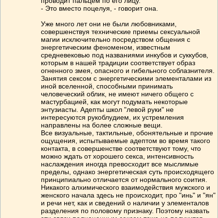
проводит пальцем по его лицу.
- Это вместо поцелуя, - говорит она.
Уже много лет они не были любовниками,
совершенствуя технические приемы сексуальной
магии исключительно посредством общения с
энергетическим феноменом, известным
средневековью под названиями инкубов и суккубов,
которым в нашей традиции соответствует образ
огненного змея, опасного и гибельного соблазнителя.
Занятия сексом с энергетическими элементалами из
иной вселенной, способными принимать
человеческий облик, не имеют ничего общего с
мастурбацией, как могут подумать некоторые
энтузиасты. Адепты школ "левой руки" не
интересуются рукоблудием, их устремления
направлены на более сложные вещи.
Все визуальные, тактильные, обонятельные и прочие
ощущения, испытываемые адептом во время такого
контакта, в совершенстве соответствуют тому, что
можно ждать от хорошего секса, интенсивность
наслаждения иногда превосходит все мыслимые
пределы, однако энергетическая суть происходящего
принципиально отличается от нормального соития.
Никакого алхимического взаимодействия мужского и
женского начала здесь не происходит, про "инь" и "ян"
и речи нет, как и сведений о наличии у элементалов
разделения по половому признаку. Поэтому назвать