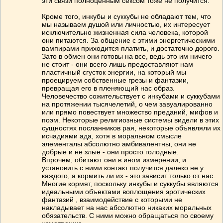
эти связи полноценным сексом тоже не получится.
Кроме того, инкубы и суккубы не обладают тем, что
мы называем душой или личностью, их интересует
исключительно жизненная сила человека, которой
они питаются. За общение с этими энергетическими
вампирами приходится платить, и достаточно дорого.
Зато в обмен они готовы на все, ведь это им ничего
не стоит - они всего лишь предоставляют нам
пластичный сгусток энергии, на который мы
проецируем собственные грезы и фантазии,
превращая его в пленяющий нас образ.
Человечество сожительствует с инкубами и суккубами
на протяжении тысячелетий, о чем завуалированно
или прямо повествует множество преданий, мифов и
поэм. Некоторые религиозные системы видели в этих
сущностях посланников рая, некоторые объявляли их
исчадиями ада, хотя в моральном смысле
элементалы абсолютно амбивалентны, они не
добрые и не злые - они просто голодные.
Впрочем, обитают они в ином измерении, и
установить с ними контакт получится далеко не у
каждого, а кормить ли их - это зависит только от нас.
Многие кормят, поскольку инкубы и суккубы являются
идеальными объектами воплощения эротических
фантазий , взаимодействие с которыми не
накладывает на нас абсолютно никаких моральных
обязательств. С ними можно обращаться по своему