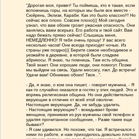
"Дорогая моя, привет! Ты поймешь, кто я такая, если
вспомнишь горы, на которых мы были все вместе -
Сюйрень, Эклизи, Караби. Как это было классно!!! Но
сейчас все плохо. Совсем плохо((( Мой сегодня
узнал, что вам обоим грозит ужасная опасность. Они
занялись вами всерьез. Его работа и твой сайт. Вам
надо бежать прямо сейчас! Слышишь меня,
НЕМЕДЛЕННО! Я тебя очень прошу! У вас всего
несколько часов! Они всегда приходят ночью. Из
страны уже поздно((( Берите самое необходимое и
уезжайте в деревню, в которой были сладкие
абрикосы. Я знаю, ты помнишь. Там есть община.
Твой знает. Они хорошие люди, они помогут. Позже
мы выйдем на связь. Удали мессагу, пжл. До встречи!
Удачи вам! Обнимаю обоих! Твоя...".
- Да, я знаю, о ком она пишет, - говорит мужчина, - Я
как-то случайно оказался в гостях у этих людей. Это и
впрямь религиозная община. Но они действительно
верующие в отличие от всей этой сволочи.
Настоящие верующие. Да, не забудь удалить.
- Настоящие верующие? - вскидывает брови
женщина, принимая из рук мужчины свой телефон и
удаляя прочитанное сообщение, - Разве такие еще
бывают?
- Я сам удивился. Но похоже, что так. Я встречался с
ними по работе, и нам приходилось довольно плотно