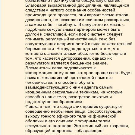
сознательно практикующие сексуальную магию.
Благодаря выработанной дисциплине, являющейся
следствием четкого осознания особенностей
происходящего процесса, они кормят элементалов
дозированно, не позволяя им слишком разожраться,
а самим себе - погибнуть. В силу этого их жизнь с
подобным сексуальным партнером может быть
долгой и счастливой, если под счастьем следует
понимать регулярный качественный секс без
сопутствующих неприятностей в виде нежелательной
беременности. Нетрудно догадаться о том, что
контакты с элементалами абсолютно бесплодны в
том, что касается деторождения, однако их
результатом является бесценное знание.
Элементалы легко подключаются к
информационному полю, которое проще всего будет
назвать коллективной эротической памятью
человечества, и способны обучить
взаимодействующего с ними адепта самым
изощренным сексуальным техникам, на которые
способно наше тело, разогретое похотью и
подстегнутое воображением.
Фишка в том, что среди этих практик существуют
совершенно необычные вещи, способствующие
выходу тонкого эфирного тела из физической
оболочки и его слиянию с эфирным телом
сексуального партнера. Это истинный акт творения,
образующий андрогина - обладающее