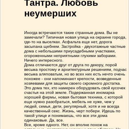
Тантра. Любовь
неумерших
Иногда встречаются такие странные дома. Вы не
замечали? Типичная новая улица на окраине города,
где-то на выселках. Асфальта еще нет, дорога
засыпана щебнем. Застройка - двухэтажные частные
дома с небольшими приусадебными участками,
огороженными неприятными глухими заборами.
Ничего интересного.
Дома отличаются друг от друга по декору, порой
весьма простому и архитектурным решениям, подчас
весьма аляповатым, но во всех них есть нечто очень
похожее - они напоминают крепости, возведенные
хозяевами для защиты своего скромного достатка.
Это дома тех, кто намерен оборудовать свой кусочек
счастья на этой земле. Подержанная иномарка
хорошей фирмы, новая бытовая техника, с которой
еще нужно разобраться, мебель не хуже, чем у
людей, семья, дети, регулярный, хотя и не всегда
качественный секс. Жизнь, черт побери. Идешь по
такой улице и понимаешь, что все эти дома
одинаковые. Да, все.
Все, кроме одного. Нет, он вполне похож на