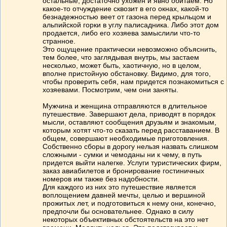
остальные, достаточно ухожен и явно обитаем. Но
какое-то отчуждение сквозит в его окнах, какой-то
безнадежностью веет от газона перед крыльцом и
альпийской горки в углу палисадника. Либо этот дом
продается, либо его хозяева замыслили что-то
странное.
Это ощущение практически невозможно объяснить,
тем более, что заглядывая внутрь, мы застаем
несколько, может быть, хаотичную, но в целом,
вполне пристойную обстановку. Видимо, для того,
чтобы проверить себя, нам придется познакомиться с
хозяевами. Посмотрим, чем они заняты.
Мужчина и женщина отправляются в длительное
путешествие. Завершают дела, приводят в порядок
мысли, оставляют сообщения друзьям и знакомым,
которым хотят что-то сказать перед расставанием. В
общем, совершают необходимые приготовления.
Собственно сборы в дорогу нельзя назвать слишком
сложными - сумки и чемоданы ни к чему, в путь
придется выйти налегке. Услуги туристических фирм,
заказ авиабилетов и бронирование гостиничных
номеров им также без надобности.
Для каждого из них это путешествие является
воплощением давней мечты, целью и вершиной
прожитых лет, и подготовиться к нему они, конечно,
предпочли бы основательнее. Однако в силу
некоторых объективных обстоятельств на это нет