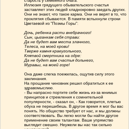
старость у семейного очага.
Иллюзия грядущего обывательского счастья
заставляет этих людей хладнокровно заедать других.
Они не знают, что такое карма. Они не верят в то, что
проклятия сбываются. В памяти вспыхнули строки
Цветаевой из "Поэмы Горы":
Дочь, ребенка расти внебрачного!
Сын, цыганкам себя страви:
Да не будет вам места злачного,
Телеса, на моей крови!
Тверже камня краеугольного,
Клятвой смертника на одре:
Да не будет вам счастья дольнего,
Муравьи, на моей горе!
Она даже слегка поежилась, ощутив силу этого
заклинания.
На прощание чиновник решил обратиться к ее
здравомыслию.
- Вы напрасно портите себе жизнь из-за мнимых
принципов и стремления к сомнительной
популярности, - сказал он, - Как говорится, плетью
обуха не перешибешь. В другое время я мог бы вас
понять. Но общество требует от нас, и мы должны
соответствовать. Вы легко могли бы найти другое
применение своим талантам. Ваше упрямство
выглядит смешно. Неужели вы нас так сильно