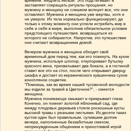
времени. Медлить нельзя. Это подстегивает и
заставляет сокращать ритуалы прощания, но
мужчину и женщину не слишком волнует все, что они
оставляют. Мужчина и женщина уже мертвы, хотя и
не умерли. Их тела нормально функционируют, да
только к этому моменту они успели истребить мир в
себе и себя в мире, выполнив обязательное условие
предстоящего путешествия, возвращаться из
которого не собираются. Напротив, это путешествие
они считают возвращением домой.
Вечером мужчина и женщина обходят свой
временный дом перед тем, как его покинуть. На кухне
мужчина, используя штопор, откупоривает бутылку
красного вина, прихватывает два бокала, а в гостиной
ставит все это на стол, после чего открывает дверцу
шкафа и достает из керамического кувшинчика сухое
конопляное соцветие.
"Помнишь, как во время нашей тусовочной молодости
мы ездили за травой в Цветочное?", - смеется
женщина.
Мужчина понимающе хмыкает и прикрывает глаза.
Конечно, он помнит золотой яблоневый сад, где
между плодовых деревьев стояли роскошные кусты
высокой травы с резными листьями. Из десяти таких
кустов один был правильным, сулившим долгие
вечера, наполненные беззаботным смехом,
непринужденным общением и прихотливой игрой