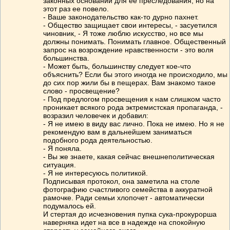
законных оснований для ее преследования, но на
этот раз ее повело.
- Ваше законодательство как-то дурно пахнет.
- Общество защищает свои интересы, - засуетился
чиновник, - Я тоже люблю искусство, но все мы
должны понимать. Понимать главное. Общественный
запрос на возрождение нравственности - это воля
большинства.
- Может быть, большинству следует кое-что
объяснить? Если бы этого иногда не происходило, мы
до сих пор жили бы в пещерах. Вам знакомо такое
слово - просвещение?
- Под предлогом просвещения к нам слишком часто
проникает всякого рода эктремистская пропаганда, -
возразил человечек и добавил:
- Я не имею в виду вас лично. Пока не имею. Но я не
рекомендую вам в дальнейшем заниматься
подобного рода деятельностью.
- Я поняла.
- Вы же знаете, какая сейчас внешнеполитическая
ситуация.
- Я не интересуюсь политикой.
Подписывая протокол, она заметила на столе
фотографию счастливого семейства в аккуратной
рамочке. Ради семьи хлопочет - автоматически
подумалось ей.
И стертая до исчезновения пупка сука-прокурорша
наверняка идет на все в надежде на спокойную