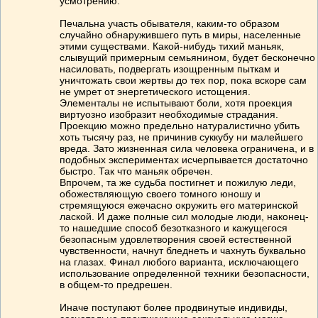
усмотрению.
Печальна участь обывателя, каким-то образом
случайно обнаружившего путь в миры, населенные
этими существами. Какой-нибудь тихий маньяк,
слывущий примерным семьянином, будет бесконечно
насиловать, подвергать изощренным пыткам и
уничтожать свои жертвы до тех пор, пока вскоре сам
не умрет от энергетического истощения.
Элементалы не испытывают боли, хотя проекция
виртуозно изобразит необходимые страдания.
Проекцию можно предельно натуралистично убить
хоть тысячу раз, не причинив суккубу ни малейшего
вреда. Зато жизненная сила человека ограничена, и в
подобных экспериментах исчерпывается достаточно
быстро. Так что маньяк обречен.
Впрочем, та же судьба постигнет и пожилую леди,
обожествляющую своего томного юношу и
стремящуюся ежечасно окружить его материнской
лаской. И даже полные сил молодые люди, наконец-
то нашедшие способ безотказного и кажущегося
безопасным удовлетворения своей естественной
чувственности, начнут бледнеть и чахнуть буквально
на глазах. Финал любого варианта, исключающего
использование определенной техники безопасности,
в общем-то предрешен.
Иначе поступают более продвинутые индивиды,