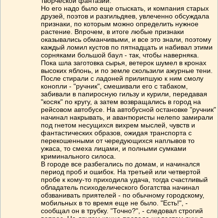
творческой фантазии.
Но его надо было еще отыскать, и компания старых
друзей, поэтов и разгильдяев, увлеченно обсуждала
признаки, по которым можно определить нужное
растение. Впрочем, в итоге любые признаки
оказывались обманчивыми, и все это знали, поэтому
каждый ломил кустов по пятнадцать и набивал этими
сорняками большой баул - так, чтобы наверняка.
Пока шла заготовка сырья, ветерок шумел в кронах
высоких яблонь, и по земле скользили ажурные тени.
После стирали с ладоней прилипшую к ним смолу
конопли - "ручник", смешивали его с табаком,
забивали в папиросную гильзу и курили, передавая
"косяк" по кругу, а затем возвращались в город на
рейсовом автобусе. На автобусной остановке "ручник"
начинал накрывать, и авантюристы нелепо замирали
под гнетом несущихся вихрем мыслей, чувств и
фантастических образов, ожидая транспорта с
перекошенными от чередующихся наплывов то
ужаса, то смеха лицами, и полными сумками
криминального силоса.
В городе все разбегались по домам, и начинался
период проб и ошибок. На третьей или четвертой
пробе к кому-то приходила удача, тогда счастливый
обладатель психоделического богатства начинал
обзванивать приятелей - по обычному городскому,
мобильных в то время еще не было. "Есть!", -
сообщал он в трубку. "Точно?", - следовал строгий