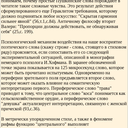
понимаем, почему простые Пушкинские слова порождают в
читателе такие сложные чувства. Это результат действия
сформулированного еще Гераклитом требования, которому
должно подчиняться любое искусство: "Скрытая гармония
сильнее явной" (56,т.1,с.84). Античному философу вторит
Валери: "Пропорции должны действовать, не обнаруживая
себя" (25,с. 199).
Психологический механизм воздействия на наше восприятие
поэтического слова (скажу строже - слова, стоящего в стиховом
ряду) проясняется, если сопоставить его со следующей
экспериментальной ситуацией, описанной в монографии
немецкого психолога И.Хофмана. В заранее обозначенной
точке экрана показывается на 125 микросекунд слово, которое
может быть прочитано испытуемым. Одновременно на
периферии зрительного поля предъявляется второе слово,
которое может оказать влияние на семантическую
интерпретацию первого. Периферическое слово "трава"
приводит к тому, что центральное слово "коса" понимается как
сельскохозяйственное орудие, а периферическое слово
"девушка" актуализирует интерпретацию, связанную с женской
прической (93,с.36).
В метрически упорядоченном стихе, а также в феномене
рифмы функцию "центрального" выполняет