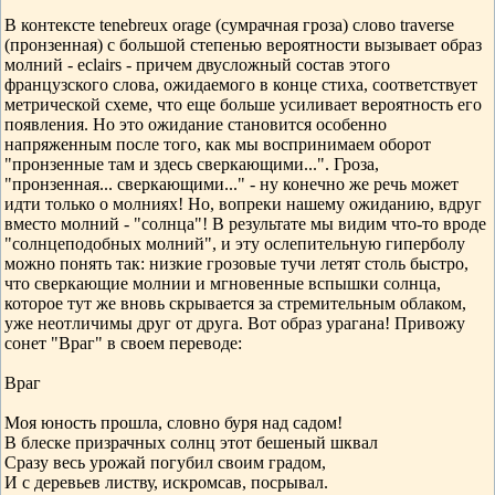
В контексте tеnеbreux orage (сумрачная гроза) слово traversе
(пронзенная) с большой степенью вероятности вызывает образ
молний - еclairs - причем двусложный состав этого
французского слова, ожидаемого в конце стиха, соответствует
метрической схеме, что еще больше усиливает вероятность его
появления. Но это ожидание становится особенно
напряженным после того, как мы воспринимаем оборот
"пронзенные там и здесь сверкающими...". Гроза,
"пронзенная... сверкающими..." - ну конечно же речь может
идти только о молниях! Но, вопреки нашему ожиданию, вдруг
вместо молний - "солнца"! В результате мы видим что-то вроде
"солнцеподобных молний", и эту ослепительную гиперболу
можно понять так: низкие грозовые тучи летят столь быстро,
что сверкающие молнии и мгновенные вспышки солнца,
которое тут же вновь скрывается за стремительным облаком,
уже неотличимы друг от друга. Вот образ урагана! Привожу
сонет "Враг" в своем переводе:
Враг
Моя юность прошла, словно буря над садом!
В блеске призрачных солнц этот бешеный шквал
Сразу весь урожай погубил своим градом,
И с деревьев листву, искромсав, посрывал.