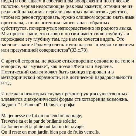
недо-) и обогащаем в собственном воображении поэтическое
полотно, черпая недостающие (как нам кажется) оттенки не из
реальной парадигмы нереализованных вариантов - для того,
чтобы их реконструировать, нужно слишком хорошо знать язык
оригинала, - но из потенциального запаса образных
субститутов, почерпнутых непосредственно из родного языка.
Мы просто знаем, что слово в поэзии имеет свою глубину - и
порождаем эту глубину там, где нам ее хочется видеть. Это
заочное знание Гадамер очень точно назвал "предвосхищением
или презумпцией совершенства"(33,с.78).
С другой стороны, не всякое стихотворение основано на тоне и
колорите, на "музыке", как поэзия Фета или Верлена.
Поэтический смысл может быть сконцентрирован и в
метафорической образности, и в логической парадоксальности
и т.д.
И все же в некоторых случаях реконструкция существенных
элементов диахронической формы стихотворения возможна.
Бодлер. "L Ennemi". Первая строфа:
Ma jeunesse ne fut qu un tеnеbreux orage,
Traversе са et lа par de brillants soleils;
La tonnerre et la pluie ont fait un tel ravage
Qu il reste en mon jardin bien peu de fruits vemeils.