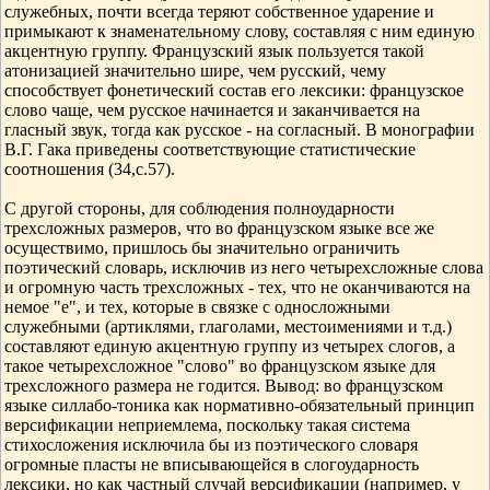
служебных, почти всегда теряют собственное ударение и
примыкают к знаменательному слову, составляя с ним единую
акцентную группу. Французский язык пользуется такой
атонизацией значительно шире, чем русский, чему
способствует фонетический состав его лексики: французское
слово чаще, чем русское начинается и заканчивается на
гласный звук, тогда как русское - на согласный. В монографии
В.Г. Гака приведены соответствующие статистические
соотношения (34,с.57).
С другой стороны, для соблюдения полноударности
трехсложных размеров, что во французском языке все же
осуществимо, пришлось бы значительно ограничить
поэтический словарь, исключив из него четырехсложные слова
и огромную часть трехсложных - тех, что не оканчиваются на
немое "е", и тех, которые в связке с односложными
служебными (артиклями, глаголами, местоимениями и т.д.)
составляют единую акцентную группу из четырех слогов, а
такое четырехсложное "слово" во французском языке для
трехсложного размера не годится. Вывод: во французском
языке силлабо-тоника как нормативно-обязательный принцип
версификации неприемлема, поскольку такая система
стихосложения исключила бы из поэтического словаря
огромные пласты не вписывающейся в слогоударность
лексики, но как частный случай версификации (например, у