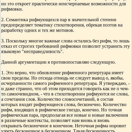
но это откроет практически неисчерпаемые возможности для
рифмовки.
2. Семантика рифмующихся пар в значительной степени
предопределяет тематику стихотворения, обрекая поэтов на
разработку одних и тех же мотивов.
3. Поскольку многие важные слова остались без рифм, то лишь
отказ от строгих требований рифмовки позволит устранить эту
языковую "несправедливость".
Данной аргументации я противопоставляю следующую.
1. Это верно, что обновление рифменного репертуара имеет
свои пределы. Но отсюда отнюдь не следует вывод о, якобы,
исчерпанности самого рифменного репертуара. Я утверждаю, -
и даже странно, что об этом приходится говорить как не о чем-
то самоочевидном, - что в стихотворении рифмуются не слова,
а сочетания слов. Количество словосочетаний, в состав
которых входят рифмующиеся слова, бесконечно. Количество
рифм, входящих в рифмическое гнездо, конечно. Но точная
рифмическая пара, предполагая все новые и новые включения
в различные контексты, позволяет нам вновь и вновь
открывать бесконечное в конечном. Неточная рифма норовит
узреть бесконечное в бесконечном. Такая бесконечность,