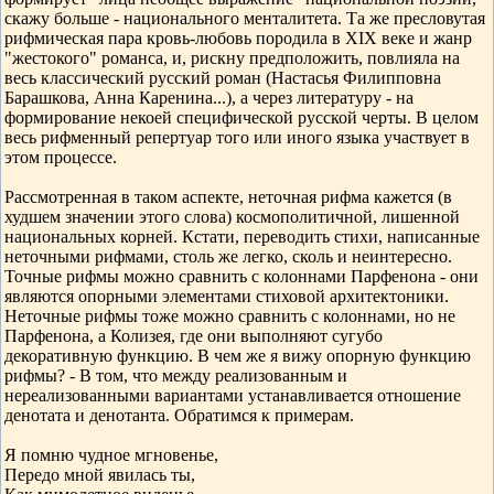
скажу больше - национального менталитета. Та же пресловутая
рифмическая пара кровь-любовь породила в ХIХ веке и жанр
"жестокого" романса, и, рискну предположить, повлияла на
весь классический русский роман (Настасья Филипповна
Барашкова, Анна Каренина...), а через литературу - на
формирование некоей специфической русской черты. В целом
весь рифменный репертуар того или иного языка участвует в
этом процессе.
Рассмотренная в таком аспекте, неточная рифма кажется (в
худшем значении этого слова) космополитичной, лишенной
национальных корней. Кстати, переводить стихи, написанные
неточными рифмами, столь же легко, сколь и неинтересно.
Точные рифмы можно сравнить с колоннами Парфенона - они
являются опорными элементами стиховой архитектоники.
Неточные рифмы тоже можно сравнить с колоннами, но не
Парфенона, а Колизея, где они выполняют сугубо
декоративную функцию. В чем же я вижу опорную функцию
рифмы? - В том, что между реализованным и
нереализованными вариантами устанавливается отношение
денотата и денотанта. Обратимся к примерам.
Я помню чудное мгновенье,
Передо мной явилась ты,