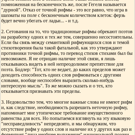
помноженная на бесконечность же, после Гегеля называется
"дурной". Отказ от точной рифмы - это все равно, что игра в
шахматы на поле с бесконечным количеством клеток: ферзь
будет вечно убегать от ладьи... - и т.д.
2. Сетования на то, что традиционные рифмы обрекают поэтов
на разработку одних и тех же тем, совершенно несостоятельны.
Если бы связь между семантикой рифмующихся слов и темой
стихотворения была такой фатальной, как это утверждают
противники точной рифмы, то перевод стихов стихами был бы
невозможен. Я не отрицаю наличие этой связи, я лишь
отказываюсь видеть в ней непреодолимое препятствие для
поэта. Бодлер: "Тот, кто не ведает, до каких пределов может
доходить способность одних слов рифмоваться с другими
словами, вообще неспособен выразить сколько-нибудь
интересную мысль". То же можно сказать и о тех, кто
отказывается признавать эти пределы.
3. Недовольство тем, что многие важные слова не имеют рифм
и, как следствие, необходимость разрешить неточную рифму,
напоминает мне утопическое требование имущественного
равенства для всех. Но попытаемся взглянуть на эту языковую
"несправедливость" непредвзято, и мы обнаружим, что
отсутствие рифм у одних слов и наличие их у других как раз и
формирует "лица необщее выражение" национальной поэзии,