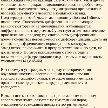
языке ожидать уже не приходится. Русский язык, как и другие
мировые языки, прекратил эволюционировать подобно тому,
как много тысячелетий тому назад антропоид превратился в
человека разумного и перестал изменяться как вид.
Подтверждение этой мысли мы находим у Гюстава Гийома,
писавшего: "Способность дифференциации с помощью
вечного повторения не увеличивается, а уменьшается:
дифференциация замедляется. Существует асимптоматическое
приближение к пределу, где способность дифференциации
должна смениться невозможностью дифференциации. Другими
словами, дифференциация порожденного конструкта
замедляется, приближаясь к пределу затухания и, по сути, не
достигая его. По мере приближения к этому пределу
возможность дифференциации сохраняется, а ее вероятность
уменьшается (41,с.65-66).
Вот почему я утверждаю, что наряду с историческими
обусловленностями, обеспечившими в нашей поэзии
господство силлабо-тоники, в русском языке имелись и
органические предпосылки, предопределившие это
господство.
Всякая система стихосложения, принятая в том или ином
европейском языке, обязательно имеет некий порог,
максимально возможный предел метро-ритмической