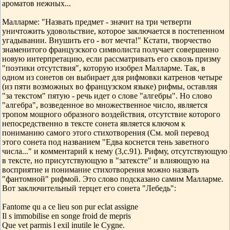
ароматов нежных...
Малларме: "Назвать предмет - значит на три четверти
уничтожить удовольствие, которое заключается в постепенном
угадывании. Внушить его - вот мечта!" Кстати, творчество
знаменитого французского символиста получает совершенно
новую интерпретацию, если рассматривать его сквозь призму
"поэтики отсутствия", которую изобрел Малларме. Так, в
одном из сонетов он выбирает для рифмовки катренов четыре
(из пяти возможных во французском языке) рифмы, оставляя
"за текстом" пятую - речь идет о слове "алгебры". Но слово
"алгебра", возведенное во множественное число, является
тропом мощного образного воздействия, отсутствие которого
непосредственно в тексте сонета является ключом к
пониманию самого этого стихотворения (См. мой перевод
этого сонета под названием "Едва коснется тень заветного
числа..." и комментарий к нему (3,с.91). Рифму, отсутствующую
в тексте, но присутствующую в "затексте" и влияющую на
восприятие и понимание стихотворения можно назвать
"фантомной" рифмой. Это слово подсказано самим Малларме.
Вот заключительный терцет его сонета "Лебедь":
Fantome qu а ce lieu son pur еclat assigne
Il s immobilise en songe froid de mеpris
Que vеt parmis l exil inutile le Cygne.