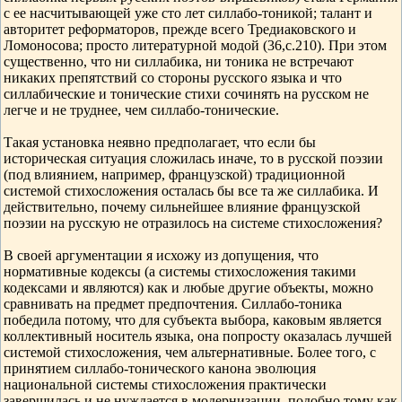
с ее насчитывающей уже сто лет силлабо-тоникой; талант и
авторитет реформаторов, прежде всего Тредиаковского и
Ломоносова; просто литературной модой (36,с.210). При этом
существенно, что ни силлабика, ни тоника не встречают
никаких препятствий со стороны русского языка и что
силлабические и тонические стихи сочинять на русском не
легче и не труднее, чем силлабо-тонические.
Такая установка неявно предполагает, что если бы
историческая ситуация сложилась иначе, то в русской поэзии
(под влиянием, например, французской) традиционной
системой стихосложения осталась бы все та же силлабика. И
действительно, почему сильнейшее влияние французской
поэзии на русскую не отразилось на системе стихосложения?
В своей аргументации я исхожу из допущения, что
нормативные кодексы (а системы стихосложения такими
кодексами и являются) как и любые другие объекты, можно
сравнивать на предмет предпочтения. Силлабо-тоника
победила потому, что для субъекта выбора, каковым является
коллективный носитель языка, она попросту оказалась лучшей
системой стихосложения, чем альтернативные. Более того, с
принятием силлабо-тонического канона эволюция
национальной системы стихосложения практически
завершилась и не нуждается в модернизации, подобно тому как