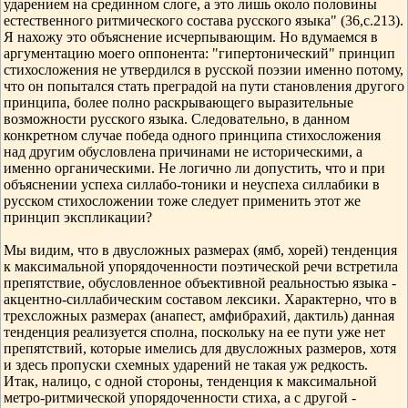
ударением на срединном слоге, а это лишь около половины
естественного ритмического состава русского языка" (36,с.213).
Я нахожу это объяснение исчерпывающим. Но вдумаемся в
аргументацию моего оппонента: "гипертонический" принцип
стихосложения не утвердился в русской поэзии именно потому,
что он попытался стать преградой на пути становления другого
принципа, более полно раскрывающего выразительные
возможности русского языка. Следовательно, в данном
конкретном случае победа одного принципа стихосложения
над другим обусловлена причинами не историческими, а
именно органическими. Не логично ли допустить, что и при
объяснении успеха силлабо-тоники и неуспеха силлабики в
русском стихосложении тоже следует применить этот же
принцип экспликации?
Мы видим, что в двусложных размерах (ямб, хорей) тенденция
к максимальной упорядоченности поэтической речи встретила
препятствие, обусловленное объективной реальностью языка -
акцентно-силлабическим составом лексики. Характерно, что в
трехсложных размерах (анапест, амфибрахий, дактиль) данная
тенденция реализуется сполна, поскольку на ее пути уже нет
препятствий, которые имелись для двусложных размеров, хотя
и здесь пропуски схемных ударений не такая уж редкость.
Итак, налицо, с одной стороны, тенденция к максимальной
метро-ритмической упорядоченности стиха, а с другой -