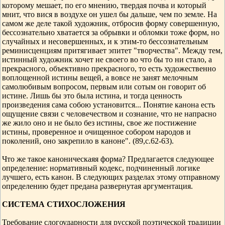
которому мешает, по его мнению, твердая почва и который
мнит, что вися в воздухе он ушел бы дальше, чем по земле. На
самом же деле такой художник, отбросив форму совершенную,
бессознательно хватается за обрывки и обломки тоже форм, но
случайных и несовершенных, и к этим-то бессознательным
реминисценциям притягивает эпитет "творчества". Между тем,
истинный художник хочет не своего во что бы то ни стало, а
прекрасного, объективно прекрасного, то есть художественно
воплощенной истины вещей, а вовсе не занят мелочным
самолюбивым вопросом, первым или сотым он говорит об
истине. Лишь бы это была истина, и тогда ценность
произведения сама собою установится... Понятие канона есть
ощущение связи с человечеством и сознание, что не напрасно
же жило оно и не было без истины, свое же постижение
истины, проверенное и очищенное собором народов и
поколений, оно закрепило в каноне". (89,с.62-63).
Что же такое каноническаяя форма? Предлагается следующее
определение: нормативный кодекс, подчиненный логике
лучшего, есть канон. В следующих разделах этому отправному
определению будет предана развернутая аргументация.
СИСТЕМА СТИХОСЛОЖЕНИЯ
Требование слогоударности для русской поэтической традиции