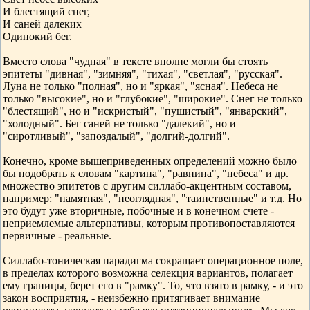
И блестящий снег,
И саней далеких
Одинокий бег.
Вместо слова "чудная" в тексте вполне могли бы стоять
эпитеты "дивная", "зимняя", "тихая", "светлая", "русская".
Луна не только "полная", но и "яркая", "ясная". Небеса не
только "высокие", но и "глубокие", "широкие". Снег не только
"блестящий", но и "искристый", "пушистый", "январский",
"холодный". Бег саней не только "далекий", но и
"сиротливый", "запоздалый", "долгий-долгий".
Конечно, кроме вышеприведенных определений можно было
бы подобрать к словам "картина", "равнина", "небеса" и др.
множество эпитетов с другим силлабо-акцентным составом,
например: "памятная", "неоглядная", "таинственные" и т.д. Но
это будут уже вторичные, побочные и в конечном счете -
неприемлемые альтернативы, которым противопоставляются
первичные - реальные.
Силлабо-тоническая парадигма сокращает операционное поле,
в пределах которого возможна селекция вариантов, полагает
ему границы, берет его в "рамку". То, что взято в рамку, - и это
закон восприятия, - неизбежно притягивает внимание