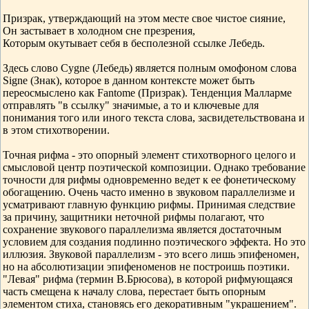
Призрак, утверждающий на этом месте свое чистое сияние,
Он застывает в холодном сне презрения,
Которым окутывает себя в бесполезной ссылке Лебедь.
Здесь слово Cygne (Лебедь) является полным омофоном слова
Signe (Знак), которое в данном контексте может быть
переосмыслено как Fantome (Призрак). Тенденция Малларме
отправлять "в ссылку" значимые, а то и ключевые для
понимания того или иного текста слова, засвидетельствована и
в этом стихотворении.
Точная рифма - это опорный элемент стихотворного целого и
смысловой центр поэтической композиции. Однако требование
точности для рифмы одновременно ведет к ее фонетическому
обогащению. Очень часто именно в звуковом параллелизме и
усматривают главную функцию рифмы. Принимая следствие
за причину, защитники неточной рифмы полагают, что
сохранение звукового параллелизма является достаточным
условием для создания подлинно поэтического эффекта. Но это
иллюзия. Звуковой параллелизм - это всего лишь эпифеномен,
но на абсолютизации эпифеноменов не построишь поэтики.
"Левая" рифма (термин В.Брюсова), в которой рифмующаяся
часть смещена к началу слова, перестает быть опорным
элементом стиха, становясь его декоративным "украшением".