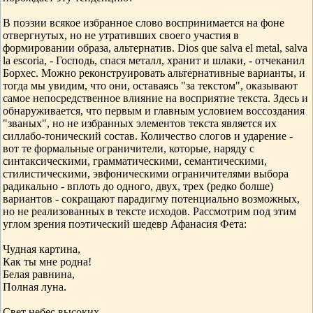
В поэзии всякое избранное слово воспринимается на фоне
отвергнутых, но не утративших своего участия в
формировании образа, альтернатив. Dios que salva el metal, salva
la escoria, - Господь, спася металл, хранит и шлаки, - отчеканил
Борхес. Можно реконструировать альтернативные варианты, и
тогда мы увидим, что они, оставаясь "за текстом", оказывают
самое непосредственное влияние на восприятие текста. Здесь и
обнаруживается, что первым и главным условием воссоздания
"званых", но не избранных элементов текста является их
силлабо-тонический состав. Количество слогов и ударение -
вот те формальные ограничители, которые, наряду с
синтаксическими, грамматическими, семантическими,
стилистическими, эвфоническими ограничителями выбора
радикально - вплоть до одного, двух, трех (редко болше)
вариантов - сокращают парадигму потенциально возможных,
но не реализованных в тексте исходов. Рассмотрим под этим
углом зрения поэтический шедевр Афанасия Фета:
Чудная картина,
Как ты мне родна!
Белая равнина,
Полная луна.
Свет небес высоких