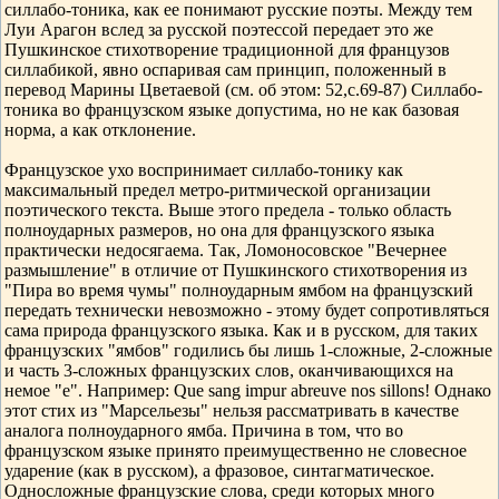
силлабо-тоника, как ее понимают русские поэты. Между тем
Луи Арагон вслед за русской поэтессой передает это же
Пушкинское стихотворение традиционной для французов
силлабикой, явно оспаривая сам принцип, положенный в
перевод Марины Цветаевой (см. об этом: 52,с.69-87) Силлабо-
тоника во французском языке допустима, но не как базовая
норма, а как отклонение.
Французское ухо воспринимает силлабо-тонику как
максимальный предел метро-ритмической организации
поэтического текста. Выше этого предела - только область
полноударных размеров, но она для французского языка
практически недосягаема. Так, Ломоносовское "Вечернее
размышление" в отличие от Пушкинского стихотворения из
"Пира во время чумы" полноударным ямбом на французский
передать технически невозможно - этому будет сопротивляться
сама природа французского языка. Как и в русском, для таких
французских "ямбов" годились бы лишь 1-сложные, 2-сложные
и часть 3-сложных французских слов, оканчивающихся на
немое "е". Например: Que sang impur abreuve nos sillons! Однако
этот стих из "Марсельезы" нельзя рассматривать в качестве
аналога полноударного ямба. Причина в том, что во
французском языке принято преимущественно не словесное
ударение (как в русском), а фразовое, синтагматическое.
Односложные французские слова, среди которых много