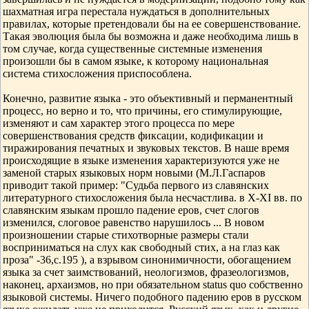
шахматная игра перестала нуждаться в дополнительных
правилах, которые претендовали бы на ее совершенствование.
Такая эволюция была бы возможна и даже необходима лишь в
том случае, когда существенные системные изменения
произошли бы в самом языке, к которому национальная
система стихосложения приспособлена.
Конечно, развитие языка - это объективный и перманентный
процесс, но верно и то, что причины, его стимулирующие,
изменяют и сам характер этого процесса по мере
совершенствования средств фиксации, кодификации и
тиражирования печатных и звуковых текстов. В наше время
происходящие в языке изменения характеризуются уже не
заменой старых языковых норм новыми (М.Л.Гаспаров
приводит такой пример: "Судьба первого из славянских
литературного стихосложения была несчастлива. в Х-ХI вв. по
славянским языкам прошло падение еров, счет слогов
изменился, слоговое равенство нарушилось ... В новом
произношении старые стихотворные размеры стали
восприниматься на слух как свободный стих, а на глаз как
проза" -36,с.195 ), а взрывом синонимичности, обогащением
языка за счет заимствований, неологизмов, фразеологизмов,
наконец, архаизмов, но при обязательном status quo собственно
языковой системы. Ничего подобного падению еров в русском