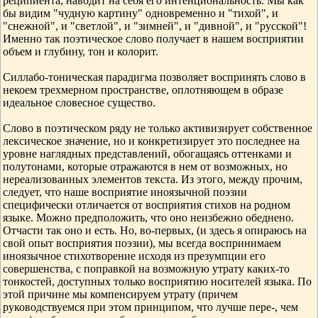
реципиента, наводит на себя его интенциональность. Мы как
бы видим "чудную картину" одновременно и "тихой", и
"снежной", и "светлой", и "зимней", и "дивной", и "русской"!
Именно так поэтическое слово получает в нашем восприятии
объем и глубину, тон и колорит.
Силлабо-тоническая парадигма позволяет воспринять слово в
некоем трехмерном пространстве, оплотняющем в образе
идеальное словесное существо.
Слово в поэтическом ряду не только активизирует собственное
лексическое значение, но и конкретизирует это последнее на
уровне наглядных представлений, обогащаясь оттенками и
полутонами, которые отражаются в нем от возможных, но
нереализованных элементов текста. Из этого, между прочим,
следует, что наше восприятие иноязычной поэзии
специфически отличается от восприятия стихов на родном
языке. Можно предположить, что оно неизбежно обеднено.
Отчасти так оно и есть. Но, во-первых, (и здесь я опираюсь на
свой опыт восприятия поэзии), мы всегда воспринимаем
иноязычное стихотворение исходя из презумпции его
совершенства, с поправкой на возможную утрату каких-то
тонкостей, доступных только восприятию носителей языка. По
этой причине мы компенсируем утрату (причем
руководствуемся при этом принципом, что лучше пере-, чем