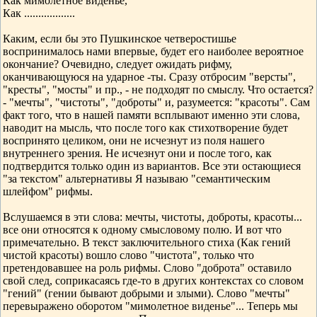
Как мимолетное виденье,
Как ..................
Каким, если бы это Пушкинское четверостишье
воспринималось нами впервые, будет его наиболее вероятное
окончание? Очевидно, следует ожидать рифму,
оканчивающуюся на ударное -ты. Сразу отбросим "версты",
"кресты", "мосты" и пр., - не подходят по смыслу. Что остается?
- "мечты", "чистоты", "доброты" и, разумеется: "красоты". Сам
факт того, что в нашей памяти всплывают именно эти слова,
наводит на мысль, что после того как стихотворение будет
воспринято целиком, они не исчезнут из поля нашего
внутреннего зрения. Не исчезнут они и после того, как
подтвердится только один из вариантов. Все эти остающиеся
"за текстом" альтернативы Я называю "семантическим
шлейфом" рифмы.
Вслушаемся в эти слова: мечты, чистоты, доброты, красоты...
все они относятся к одному смысловому полю. И вот что
примечательно. В текст заключительного стиха (Как гений
чистой красоты) вошло слово "чистота", только что
претендовавшее на роль рифмы. Слово "доброта" оставило
свой след, соприкасаясь где-то в других контекстах со словом
"гений" (гении бывают добрыми и злыми). Слово "мечты"
перевыражено оборотом "мимолетное виденье"... Теперь мы