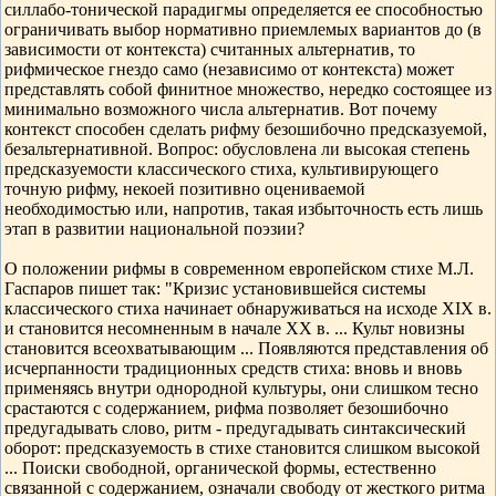
силлабо-тонической парадигмы определяется ее способностью
ограничивать выбор нормативно приемлемых вариантов до (в
зависимости от контекста) считанных альтернатив, то
рифмическое гнездо само (независимо от контекста) может
представлять собой финитное множество, нередко состоящее из
минимально возможного числа альтернатив. Вот почему
контекст способен сделать рифму безошибочно предсказуемой,
безальтернативной. Вопрос: обусловлена ли высокая степень
предсказуемости классического стиха, культивирующего
точную рифму, некоей позитивно оцениваемой
необходимостью или, напротив, такая избыточность есть лишь
этап в развитии национальной поэзии?
О положении рифмы в современном европейском стихе М.Л.
Гаспаров пишет так: "Кризис установившейся системы
классического стиха начинает обнаруживаться на исходе ХIХ в.
и становится несомненным в начале ХХ в. ... Культ новизны
становится всеохватывающим ... Появляются представления об
исчерпанности традиционных средств стиха: вновь и вновь
применяясь внутри однородной культуры, они слишком тесно
срастаются с содержанием, рифма позволяет безошибочно
предугадывать слово, ритм - предугадывать синтаксический
оборот: предсказуемость в стихе становится слишком высокой
... Поиски свободной, органической формы, естественно
связанной с содержанием, означали свободу от жесткого ритма