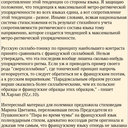
сопротивление этой тенденции со стороны языка. Я защищаю
положение, что тенденция к максимальной метро-ритмической
упорядоченности во всех языках едина, а вот сопротивление
этой тенденции - разное. Иными словами, всякая национальная
система стихосложения есть результат стихийного учета
сопротивляемости ритмического состава языка тому
напряжению, которое создается тенденцией к максимальной
метро-ритмической упорядоченности.
Русскую силлабо-тонику по принципу наибольшего контраста
принято сравнивать с французской силлабикой. Нельзя
утверждать, что эта последняя вообще лишена сколько-нибудь
упорядоченного ритма. Если уж и приводить пример своего
рода "сверхсиллабики", где тонический принцип напрочь
игнорируется, то следует обратиться не к французским поэтам,
а к русским виршевикам: "Парадоксальным образом русские
вирши оказались более силлабическими, чем их польские
образцы и французские образцы этих образцов," - пишет
М.Харлап (92,с.10).
Интересный материал для полемики предложила стиховедам
Марина Цветаева, переложившая песнь Председателя из
Пушкинского "Пира во время чумы" на французский язык
полноударным стихом, адекватно воссоздав ритм оригинала и
доказав тем самым, что французскому языку отнюдь не заказана