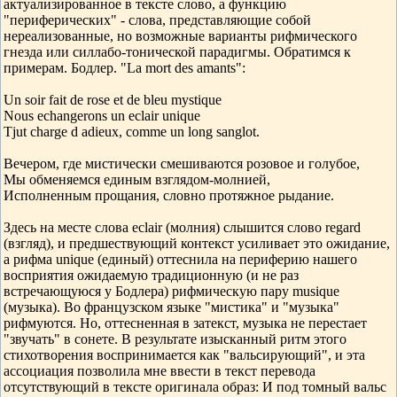
актуализированное в тексте слово, а функцию
"периферических" - слова, представляющие собой
нереализованные, но возможные варианты рифмического
гнезда или силлабо-тонической парадигмы. Обратимся к
примерам. Бодлер. "La mort dеs amants":
Un soir fait de rose et de bleu mystique
Nous еchangerons un еclair unique
Tjut chargе d adieux, comme un long sanglot.
Вечером, где мистически смешиваются розовое и голубое,
Мы обменяемся единым взглядом-молнией,
Исполненным прощания, словно протяжное рыдание.
Здесь на месте слова еclair (молния) слышится слово regard
(взгляд), и предшествующий контекст усиливает это ожидание,
а рифма unique (единый) оттеснила на периферию нашего
восприятия ожидаемую традиционную (и не раз
встречающуюся у Бодлера) рифмическую пару musique
(музыка). Во французском языке "мистика" и "музыка"
рифмуются. Но, оттесненная в затекст, музыка не перестает
"звучать" в сонете. В результате изысканный ритм этого
стихотворения воспринимается как "вальсирующий", и эта
ассоциация позволила мне ввести в текст перевода
отсутствующий в тексте оригинала образ: И под томный вальс