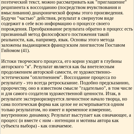
поэтический текст, можно рассматривать как "приглашение"
реципиента к воссозданию (посредством вчувствования и
вмысливания) диахронической формы этого произведения.
Будучи "частью" действия, результат в свернутом виде
содержит в себе всю информацию о процессе своего
порождения. Преобразование результата обратно в процесс есть
признанный метод философского постижения такой
реальности, как, например, язык. Основы этого метода
заложены выдающимся французским лингвистом Гюставом
Гийомом (41).
Истоки творческого процесса, его корни уходят в глубины
авторского "я". Результат является как бы внетелесным
продолжением авторской самости, ее художественно-
эстетическим "оплотнением". Воссоздание процесса по
результату - это всегда ретросказание. Подобно предсказанию,
пророчеству, оно в известном смысле "гадательно", в том числе
и для самого создателя художественной ценности. Итак, в
результате экстериоризируется личностное начало творца, но
сама поэтическая форма как целое не исчерпывается одним
только результатом, но имеет и временное измерение,
внутреннюю динамику. Результат выступает как означающее, а
процесс (и вместе с ним - интенции и мотивы автора как
субъекта выбора) - как означаемое.