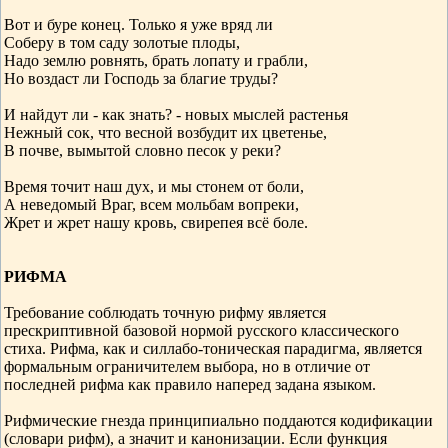
Вот и буре конец. Только я уже вряд ли
Соберу в том саду золотые плоды,
Надо землю ровнять, брать лопату и грабли,
Но воздаст ли Господь за благие труды?
И найдут ли - как знать? - новых мыслей растенья
Нежный сок, что весной возбудит их цветенье,
В почве, вымытой словно песок у реки?
Время точит наш дух, и мы стонем от боли,
А неведомый Враг, всем мольбам вопреки,
Жрет и жрет нашу кровь, свирепея всё боле.
РИФМА
Требование соблюдать точную рифму является
прескриптивной базовой нормой русского классического
стиха. Рифма, как и силлабо-тоническая парадигма, является
формальным ограничителем выбора, но в отличие от
последней рифма как правило наперед задана языком.
Рифмические гнезда принципиально поддаются кодификации
(словари рифм), а значит и канонизации. Если функция