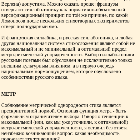
Верлена) допустима. Можно сказать проще: французы
отвергают силлабо-тонику как нормативно-обязательный
версификационный принцип по той же причине, по какой
Ломоносов после нескольких стихотворных экспериментов
отверг полноударный ямб.
И французская силлабика, и русская силлаботоника, и любая
другая национальная система стихосложения являют собой не
максимальный и не минимальный, а оптимальный предел
метро-ритмической упорядоченности. Выбор силлабо-тоники
русскими поэтами был обусловлен не исключительно только
внешним культурным влиянием, а в первую очередь
национальным нормоощущением, которое обусловлено
особенностями русского языка.
МЕТР
Соблюдение метрической однородности стиха является
прескриптивной нормой. Основная функция метра - быть
формальным ограничителем выбора. Говоря о тенденции к
максимальной (или, как мы уже уточнили, к оптимальной)
метро-ритмической упорядоченности, я оставил без ответа
неизбежно возникающий вопрос: какая необходимость
порождает эту тенденцию?