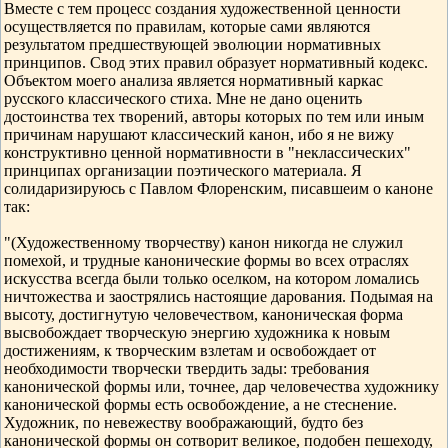
Вместе с тем процесс создания художественной ценности
осуществляется по правилам, которые сами являются
результатом предшествующей эволюции нормативных
принципов. Свод этих правил образует нормативный кодекс.
Объектом моего анализа является нормативный каркас
русского классического стиха. Мне не дано оценить
достоинства тех творений, авторы которых по тем или иным
причинам нарушают классический канон, ибо я не вижу
конструктивно ценной нормативности в "неклассических"
принципах организации поэтического материала. Я
солидаризируюсь с Павлом Флоренским, писавшеим о каноне
так:
"(Художественному творчеству) канон никогда не служил
помехой, и трудные канонические формы во всех отраслях
искусства всегда были только оселком, на котором ломались
ничтожества и заострялись настоящие дарования. Подымая на
высоту, достигнутую человечеством, каноническая форма
высвобождает творческую энергию художника к новым
достижениям, к творческим взлетам и освобождает от
необходимости творчески твердить зады: требования
канонической формы или, точнее, дар человечества художнику
канонической формы есть освобождение, а не стеснение.
Художник, по невежеству воображающий, будто без
канонической формы он сотворит великое, подобен пешеходу,