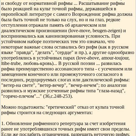
и свободу от нормативной рифмы ... Расшатывание рифмы
было реакцией на культ точной рифмы, державшейся в
европейской литературе с самого Возрождения: рифма должна
была быть точной не только на слух, но и на глаз, редкие
отступления отражали память об архаическом или
диалектическом произношении (love-move, beugen-zeigen) и
воспринимались как канонизированная условность. При
устойчивом наборе поэтических тем это означало, что
некоторые важные слова оставались без рифм (как в русском
языке "правда", "делать", "сердце" и пр.), а другие однообразно
употреблялись в устойчивых парах (love-above, amour-toujour,
ltibe-trube, любовь-кровь)... В русской поэзии ... развилась
рифма преимущественно ассонансного типа - с усечением или
замещением конечного или промежуточного согласного в
последних, редуцируемых слогах или дактилической рифмы:
"ветер-на свете", "ветер-вечер", "вечер-нечем"; по аналогии
развились и мужские усеченные рифмы типа "глаза-назад",
"горячо-плечом"..." (36,с.248-253).
Можно подытожить: "еретический" отказ от культа точной
рифмы строится на следующих аргументах:
1. Обновление рифменного репертуара за счет изобретения
ранее не употреблявшихся точных рифм имеет свои пределы.
Если же послабить ограничения, разрешить неточную рифму,