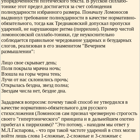
упорядоченности поэтического текста. В русской силлабо-
тонике этот предел достигается за счет соблюдения
полноударности избранного размера. Поначалу Ломоносов
выдвинул требование полноударности в качестве нормативно-
обязательного, тогда как Тредиаковский допускал пропуски
ударений, не нарушающие ритма (пиррихии). Пример чистой
ломоносовской силлабо-тоники, где неукоснительно
соблюдается правильное чередование ударных и безударных
слогов, реализован в его знаменитом "Вечернем
размышлении":
Лицо свое скрывает день;
Поля покрыла мрачна ночь;
Взошла на горы черна тень;
Лучи от нас склонились прочь;
Открылась бездна, звезд полна;
Звездам числа нет, бездне дна.
Зададимся вопросом: почему такой способ не утвердился в
качестве нормативно-обязательного для русского
стихосложения (Ломоносов сам признал чрезмерную строгость
своего "гипертонического" принципа и в дальнейшем охотно
прибегал к пиррихиям)? "Это потому, - находим мы ответ у
М.Л.Гаспарова, - что при такой частоте ударений в стих могли
войти лишь слова 1-сложные, 2-сложные и 3-сложные с