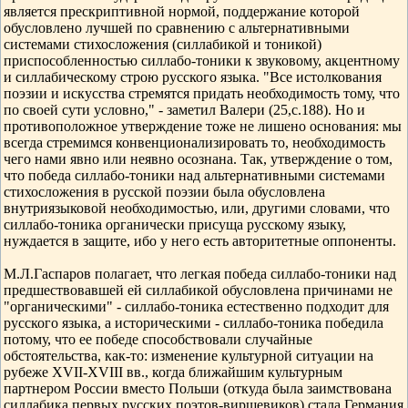
является прескриптивной нормой, поддержание которой
обусловлено лучшей по сравнению с альтернативными
системами стихосложения (силлабикой и тоникой)
приспособленностью силлабо-тоники к звуковому, акцентному
и силлабическому строю русского языка. "Все истолкования
поэзии и искусства стремятся придать необходимость тому, что
по своей сути условно," - заметил Валери (25,с.188). Но и
противоположное утверждение тоже не лишено основания: мы
всегда стремимся конвенционализировать то, необходимость
чего нами явно или неявно осознана. Так, утверждение о том,
что победа силлабо-тоники над альтернативными системами
стихосложения в русской поэзии была обусловлена
внутриязыковой необходимостью, или, другими словами, что
силлабо-тоника органически присуща русскому языку,
нуждается в защите, ибо у него есть авторитетные оппоненты.
М.Л.Гаспаров полагает, что легкая победа силлабо-тоники над
предшествовавшей ей силлабикой обусловлена причинами не
"органическими" - силлабо-тоника естественно подходит для
русского языка, а историческими - силлабо-тоника победила
потому, что ее победе способствовали случайные
обстоятельства, как-то: изменение культурной ситуации на
рубеже XVII-XVIII вв., когда ближайшим культурным
партнером России вместо Польши (откуда была заимствована
силлабика первых русских поэтов-виршевиков) стала Германия