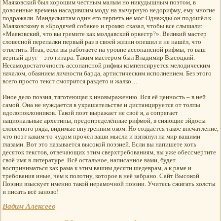
Маяковский был хорошим честным малым но никудышным поэтом, в
довоенные времена насадившим моду на вычурную недорифму, ему многие
подражали. Мандельштам один его терпеть не мог. Однажды он подошёл к
Маяковскому в «Бродячей собаке» и громко сказал, чтобы все слышали:
«Маяковский, что вы гремите как молдавский оркестр?». Великий мастер
словесной перепалки первый раз в своей жизни опешил и не нашёл, что
ответить. Итак, если вы работаете на уровне ассонансной рифмы, то ваш
верный друг – это гитара. Таким мастером был Владимир Высоцкий.
Несамодостаточность ассонансной рифмы компенсируется мелодическим
началом, обаянием личности барда, артистическим исполнением. Без этого
всего просто текст смотрится раздето и жалко…
Иное дело поэзия, тяготеющая к иновыражению. Вся её ценность – в ней
самой. Она не нуждается в украшательстве и дистанцируется от толпы
идолопоклонников. Такой поэт выражает не своё я, а сопрягает
национальные архетипы, предопределённые рифмой, в сияющие эйдосы
словесного ряда, видимые внутренним оком. Но создаётся такое впечатление,
что поэт каким-то чудом прочёл ваши мысли и взглянул на мир вашими
глазами. Вот это называется высокой поэзией. Если вы напишете хоть
десяток текстов, отвечающих этим сверхтребованиям, вы уже обессмертите
своё имя в литературе. Всё остальное, написанное вами, будет
восприниматься как рама к этим вашим десяти шедеврам, а к раме и
требования иные, чем к полотну, которое в неё забрано. Сайт Высокой
Поэзии взыскует именно такой нерамочной поэзии. Учитесь сжигать холсты
и писать всё заново!
Вадим Алексеев