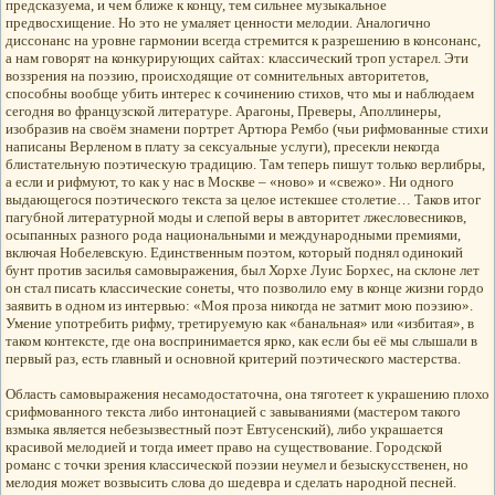
предсказуема, и чем ближе к концу, тем сильнее музыкальное
предвосхищение. Но это не умаляет ценности мелодии. Аналогично
диссонанс на уровне гармонии всегда стремится к разрешению в консонанс,
а нам говорят на конкурирующих сайтах: классический троп устарел. Эти
воззрения на поэзию, происходящие от сомнительных авторитетов,
способны вообще убить интерес к сочинению стихов, что мы и наблюдаем
сегодня во французской литературе. Арагоны, Преверы, Аполлинеры,
изобразив на своём знамени портрет Артюра Рембо (чьи рифмованные стихи
написаны Верленом в плату за сексуальные услуги), пресекли некогда
блистательную поэтическую традицию. Там теперь пишут только верлибры,
а если и рифмуют, то как у нас в Москве – «ново» и «свежо». Ни одного
выдающегося поэтического текста за целое истекшее столетие… Таков итог
пагубной литературной моды и слепой веры в авторитет лжесловесников,
осыпанных разного рода национальными и международными премиями,
включая Нобелевскую. Единственным поэтом, который поднял одинокий
бунт против засилья самовыражения, был Хорхе Луис Борхес, на склоне лет
он стал писать классические сонеты, что позволило ему в конце жизни гордо
заявить в одном из интервью: «Моя проза никогда не затмит мою поэзию».
Умение употребить рифму, третируемую как «банальная» или «избитая», в
таком контексте, где она воспринимается ярко, как если бы её мы слышали в
первый раз, есть главный и основной критерий поэтического мастерства.
Область самовыражения несамодостаточна, она тяготеет к украшению плохо
срифмованного текста либо интонацией с завываниями (мастером такого
взмыка является небезызвестный поэт Евтусенский), либо украшается
красивой мелодией и тогда имеет право на существование. Городской
романс с точки зрения классической поэзии неумел и безыскусственен, но
мелодия может возвысить слова до шедевра и сделать народной песней.