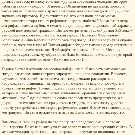
доинтернетовскую эпоху толстые журналы советовали молодым авторам
избегать таких «находок». А почему? Объяснений не давалось, просто к
такой рифме приклеивался ярлык «избитая» или «стёртая до износу», и это
звучало как приговор. И действительно, кто же в наше время кроме
начинающего автора станет рифмовать «кровь-любовь»? Засмеют! А ведь
эта рифма в самом глубоком смысле предопределяет национальный характер
русской поэтической традиции. Вы посмотрите на русский роман ХIХ века –
там сплошная кровь-любовь. Рогожин зарезал Настасью Филипповну
Барашкову, а Анна Каренина бросилась под поезд. И всё из-за рифмы «кровь-
любовь», хотя это и проза! Точная рифма обладает магическим действием на
национальное самосознание. Я убеждён, что рифма «Россия-Мессия»
подсказала Достоевскому образ князя Льва Николаевича Мышкина (который
я пародирую в своём романе «Из жизни котов»).
Точная рифма в отличие от ассонасной финитна. У неё есть рифмическое
гнездо, в котором живёт строго определённое число словоптиц. Впрочем,
случается, что за счёт неологизма это гнездо можно расширить и я
неоднократно становился автором нового словечка именно потому, что
искал точную рифму. Точная рифма придаёт стиху то ценное свойство,
которое я выше назвал смысловым ожиданием, сравнив его с ожиданием
музыкальным. С одной стороны слово стопроцентно предсказуемо, а с
другой невозможно так вот сразу взять и угадать, как это поэту удастся по-
новому употребить такое старое рифмосочетание? В этом есть своего рода
контрапункт. На этом нужно уметь играть. Этим поверяется мастерство.
Вам скажут: точная рифма на сто процентов предсказуема и поэтому
неинтересна. Не от великого ума такое говорят на конкурирующих сайтах. В
музыке мелодия, даже слышимая впервые, прозвучав до половины, тоже