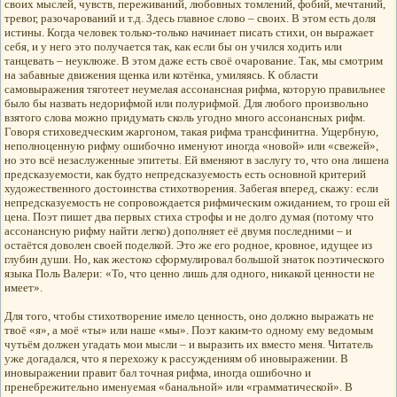
своих мыслей, чувств, переживаний, любовных томлений, фобий, мечтаний,
тревог, разочарований и т.д. Здесь главное слово – своих. В этом есть доля
истины. Когда человек только-только начинает писать стихи, он выражает
себя, и у него это получается так, как если бы он учился ходить или
танцевать – неуклюже. В этом даже есть своё очарование. Так, мы смотрим
на забавные движения щенка или котёнка, умиляясь. К области
самовыражения тяготеет неумелая ассонансная рифма, которую правильнее
было бы назвать недорифмой или полурифмой. Для любого произвольно
взятого слова можно придумать сколь угодно много ассонансных рифм.
Говоря стиховедческим жаргоном, такая рифма трансфинитна. Ущербную,
неполноценную рифму ошибочно именуют иногда «новой» или «свежей»,
но это всё незаслуженные эпитеты. Ей вменяют в заслугу то, что она лишена
предсказуемости, как будто непредсказуемость есть основной критерий
художественного достоинства стихотворения. Забегая вперед, скажу: если
непредсказуемость не сопровождается рифмическим ожиданием, то грош ей
цена. Поэт пишет два первых стиха строфы и не долго думая (потому что
ассонансную рифму найти легко) дополняет её двумя последними – и
остаётся доволен своей поделкой. Это же его родное, кровное, идущее из
глубин души. Но, как жестоко сформулировал большой знаток поэтического
языка Поль Валери: «То, что ценно лишь для одного, никакой ценности не
имеет».
Для того, чтобы стихотворение имело ценность, оно должно выражать не
твоё «я», а моё «ты» или наше «мы». Поэт каким-то одному ему ведомым
чутьём должен угадать мои мысли – и выразить их вместо меня. Читатель
уже догадался, что я перехожу к рассуждениям об иновыражении. В
иновыражении правит бал точная рифма, иногда ошибочно и
пренебрежительно именуемая «банальной» или «грамматической». В