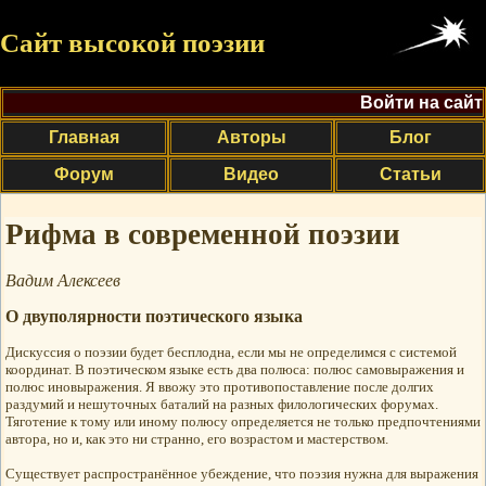
Сайт высокой поэзии
Войти на сайт
Главная
Авторы
Блог
Форум
Видео
Статьи
Рифма в современной поэзии
Вадим Алексеев
О двуполярности поэтического языка
Дискуссия о поэзии будет бесплодна, если мы не определимся с системой
координат. В поэтическом языке есть два полюса: полюс самовыражения и
полюс иновыражения. Я ввожу это противопоставление после долгих
раздумий и нешуточных баталий на разных филологических форумах.
Тяготение к тому или иному полюсу определяется не только предпочтениями
автора, но и, как это ни странно, его возрастом и мастерством.
Существует распространённое убеждение, что поэзия нужна для выражения