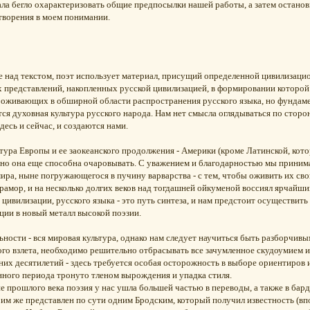
ала бегло охарактеризовать общие предпосылки нашей работы, а затем остано
творения в моем понимании.
е над текстом, поэт использует материал, присущий определенной цивилизацио
 представлений, накопленных русской цивилизацией, в формировании которой 
роживающих в обширной области распространения русского языка, но фундам
тся духовная культура русского народа. Нам нет смысла оглядываться по сторо
десь и сейчас, и создаются нами.
ьтура Европы и ее заокеанского продолжения - Америки (кроме Латинской, ко
т, но она еще способна очаровывать. С уважением и благодарностью мы приним
ира, ныне погружающегося в пучину варварства - с тем, чтобы оживить их с
рамор, и на несколько долгих веков над тогдашней ойкуменой воссиял ярчайши
 цивилизации, русского языка - это путь синтеза, и нам предстоит осуществи
ции в новый металл высокой поэзии.
ьности - вся мировая культура, однако нам следует научиться быть разборчи
ого взлета, необходимо решительно отбрасывать все зачумленное скудоумием и
них десятилетий - здесь требуется особая осторожность в выборе ориентиров 
нного периода тронуто тленом вырождения и упадка стиля.
е прошлого века поэзия у нас ушла большей частью в переводы, а также в бар
им же представлен по сути одним Бродским, который получил известность (вп