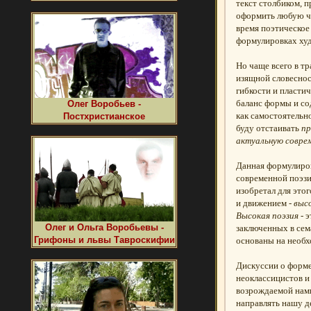
текст столбиком, 
оформить любую че
время поэтическое
формулировках худо
Но чаще всего в т
изящной словеснос
гибкости и пласти
баланс формы и со
Олег Воробьев -
как самостоятельн
Постхристианское
буду отстаивать
пр
актуальную соврем
Данная формулиров
современной поэзи
изобретал для это
и движением -
выс
Высокая поэзия
- 
Олег и Ольга Воробьевы -
заключенных в сем
Грифоны и львы Тавроскифии
основаны на необх
Дискуссии о форме
неоклассицистов и
возрождаемой нами
направлять нашу д