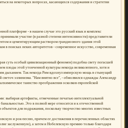
виться на некоторых вопросах, касающихся содержания и стратегии
нной платформе - в нашем случае это русский язык и комплекс
принимали участие (в разной степени интенсивности) представители
ентом и цементирующим раствором грандиозного здания этой
нам в поисках неких авторитетов - современное искусство, современная
торая суть особый цивилизационный феномен) подобна свету погасшей
аем плоды этой утонченной культуры некогда великолепного, хотя и
воим дыханием. Так некогда Рим вдохнул имперскую мощь в стынущий
й светоч эллинизма. "Нам внятно все", - обмолвился однажды Александр
ть алхимическое таинство преображения осколков европейской
выми: выбирая артефакты, отмеченные печатью интеллектуальной
 банальностью. Это в полной мере относится и к отечественной
и объектов для подражания, поскольку творчество многих известных
довскую и рок-песню, причем ее достижения в перечисленных областях
олне заслуженную), а затем и Нобелевскую премию только благодаря