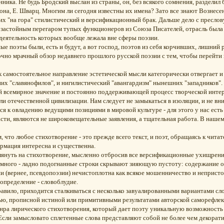
нника. Не будь Бродский выслан из страны, он, без всякого сомнения, разделил 
зона, Е. Шварц. Многим ли сегодня известны их имена? Зато все знают Вознесе
х "на гора" стилистический и версификационный брак. Дальше дело с пресло
астойным перегаром тупых функционеров из Союза Писателей, отрасль была т
 деятельность которых вообще лежала вне сферы поэзии.
ые поэты были, есть и будут, а вот господ, поэтов из себя корчивших, лишний
очно мрачный обзор недавнего прошлого русской поэзии с тем, чтобы перейти
к самостоятельное направление эстетической мысли категорически отвергает и
х "славянофилов", и нигилистический "авангардизм" нынешних "западников". 
 всемирное значение и постоянно поддерживающей процесс творческой инте
и отечественной цивилизации. Нам следует не замыкаться в изоляции, и не в
я к овладению ведущими позициями в мировой культуре - для этого у нас есть 
сти, являются не широковещательные заявления, а тщательная работа. В нашем 
ом, что любое стихотворение - это прежде всего текст, и поэт, обращаясь к чи
ормация интересна и существенна.
лянуть на стихотворение, мысленно отбросив все версификационные ухищрения, 
ж много - ладно подогнанные строки скрывают зияющую пустоту: содержание о
и (вернее, псевдопоэзии) нечистоплотна как всякое мошенничество и непристой
определение - словоблудие.
правило, приходится сталкиваться с несколько завуалированными вариантами с
ю, прописной истиной или примитивными результатами авторской саморефлекс
ра лирического стихотворения, который дает поэту уникальную возможность
Если замысловато сплетенные слова представляют собой не более чем декорат