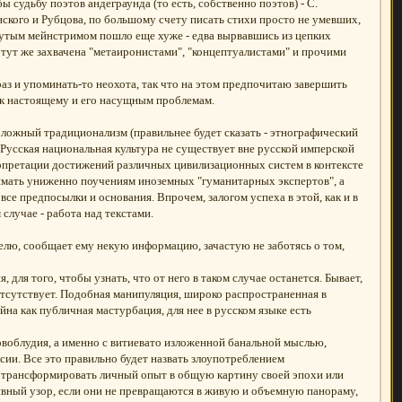
бы судьбу поэтов андеграунда (то есть, собственно поэтов) - С.
нского и Рубцова, по большому счету писать стихи просто не умевших,
вутым мейнстримом пошло еще хуже - едва вырвавшись из цепких
ут же захвачена "метаиронистами", "концептуалистами" и прочими
 раз и упоминать-то неохота, так что на этом предпочитаю завершить
 к настоящему и его насущным проблемам.
 ложный традиционализм (правильнее будет сказать - этнографический
Русская национальная культура не существует вне русской имперской
рпретации достижений различных цивилизационных систем в контексте
нимать униженно поучениям иноземных "гуманитарных экспертов", а
все предпосылки и основания. Впрочем, залогом успеха в этой, как и в
случае - работа над текстами.
тателю, сообщает ему некую информацию, зачастую не заботясь о том,
для того, чтобы узнать, что от него в таком случае останется. Бывает,
тсутствует. Подобная манипуляция, широко распространенная в
на как публичная мастурбация, для нее в русском языке есть
ловоблудия, а именно с витиевато изложенной банальной мыслью,
ии. Все это правильно будет назвать злоупотреблением
 трансформировать личный опыт в общую картину своей эпохи или
ивный узор, если они не превращаются в живую и объемную панораму,