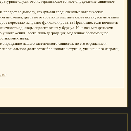
ературные олухи, это исчерпывающе точное определение, лишенное
 не продает ее дьяволу, как думали средневековые католические
нка не оживет, дверь не откроется, и мертвые слова останутся мертвыми
оторое перестало исправно функционировать? Правильно, если починить
онечность однажды спросит отчет у буржуа. И не возьмет деньгами.
го уничтожения - всего лишь деградация, медленное беспомощное
достижимых звезд.
е оправдание нашего застенчивого свинства, но его отрицание и
 персонального долголетия бронзового истукана, увенчанного лаврами,
уме