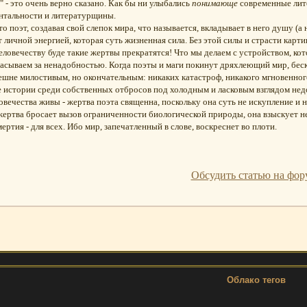
 - это очень верно сказано. Как бы ни улыбались
понимающе
современные лит
нтальности и литературщины.
то поэт, создавая свой слепок мира, что называется, вкладывает в него душу (а
 личной энергией, которая суть жизненная сила. Без этой силы и страсти карти
человечеству буде такие жертвы прекратятся! Что мы делаем с устройством, к
асываем за ненадобностью. Когда поэты и маги покинут дряхлеющий мир, беск
ешне милостивым, но окончательным: никаких катастроф, никакого мгновенно
е истории среди собственных отбросов под холодным и ласковым взглядом не
вечества живы - жертва поэта священна, поскольку она суть не искупление и н
жертва бросает вызов ограниченности биологической природы, она взыскует не
ертия - для всех. Ибо мир, запечатленный в слове, воскреснет во плоти.
Обсудить статью на фор
Облако тегов