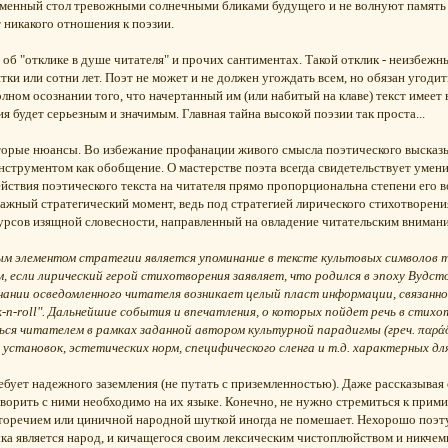
ьменный стол тревожными солнечными бликами будущего и не волнуют памят
 никакого отношения к поэзии.
ь об "отклике в душе читателя" и прочих сантиментах. Такой отклик - неизбе
тки или сотни лет. Поэт не может и не должен угождать всем, но обязан угоди
олном осознании того, что начертанный им (или набитый на клаве) текст имеет
я будет серьезным и значимым. Главная тайна высокой поэзии так проста...
которые нюансы. Во избежание профанации живого смысла поэтического высказ
струментом как обобщение. О мастерстве поэта всегда свидетельствует умени
ействия поэтического текста на читателя прямо пропорциональна степени его
ажный стратегический момент, ведь под стратегией лирического стихотворени
урсов изящной словесности, направленный на овладение читательским вниман
м элементом стратегии является упоминание в тексте культовых символов т
 если лирический герой стихотворения заявляет, что родился в эпоху Вудст
знании осведомленного читателя возникает целый пласт информации, связанн
ock-n-roll". Дальнейшие события и впечатления, о которых пойдет речь в стих
я читателем в рамках заданной автором культурной парадигмы (греч. παράδε
 установок, эстетических норм, специфического сленга и т.д. характерных д
бует надежного заземления (не путать с приземленностью). Даже рассказывая о
оворить с ними необходимо на их языке. Конечно, не нужно стремиться к прими
оречием или циничной народной шуткой иногда не помешает. Нехорошо поэту 
ыка является народ, и кичащегося своим лексическим чистоплюйством и никчем