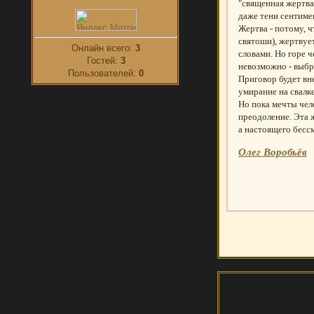
"священная жертва"
даже тени сентиме
Жертва - потому, ч
святоши), жертвует
Онлайн всего:
3
словами. Но горе 
Гостей:
3
невозможно - выбр
Пользователей:
0
Приговор будет вн
умирание на свалк
Но пока мечты чело
преодоление. Эта 
а настоящего бессм
Олег Воробьёв