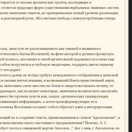
тирается от весьма архаических тропов, восходящих к
 отсветов грядущих форм существования вербальных знаковых систем.
ногих нынешних пиитов, но принципиально новый уровень реализации
и разговорной речи. Абсолютная свобода словоупотребления теперь
аза, зачастую не распознаваемого как таковой и вызванного
тического бытия Вселенной, на фоне которой и должен прозвучать
й полноте, неотвязно в своей мучительной подлинности и пока еще
особен погрузиться в глубокую медитацию, подарить цветы первому
ет последнее.
очен и далеко не всегда требует немедленного отображения в записной
ся своими впечатлениями, и волновавший Канта нравственный закон,
ас выполнять свою миссию на Земле и свидетельствовать истину, то
ладающую, как полагают некоторые, значением космического масштаба.
ачестве органов чувств или, скорее, органических сканирующих
апливающих информацию, а затем трансформирующих ее в
еловека Вселенная осознает себя и обретает ключ к интерпретации
щий их к созданию текста, примелькавшимся словом "вдохновение", и
и выполнения своего настоящего предназначения? Похоже, А. С.
бует поэта к священной жертве Аполлон...". Бог с ним, с Аполлоном, но