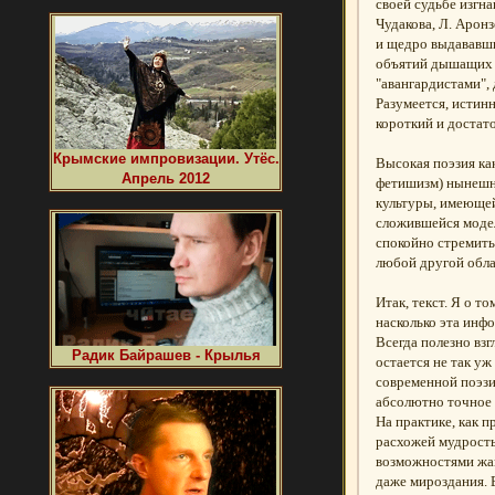
своей судьбе изгна
Чудакова, Л. Арон
и щедро выдававши
объятий дышащих з
"авангардистами",
Разумеется, истинн
короткий и достат
Крымские импровизации. Утёс.
Высокая поэзия ка
Апрель 2012
фетишизм) нынешни
культуры, имеющей
сложившейся модел
спокойно стремитьс
любой другой обла
Итак, текст. Я о т
насколько эта инф
Всегда полезно взг
Радик Байрашев - Крылья
остается не так у
современной поэзи
абсолютно точное 
На практике, как 
расхожей мудрость
возможностями жан
даже мироздания. 