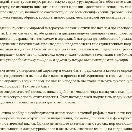
придайте ему ту или иную ритмическую структуру, зарифмуйте, обогатите алли
пуху, не имеющую никакого отношения к поэзии - достаточно вспомнить мног
 произведение, полностью соответствующее всем специфическим требованиям
жественных образов, ассоциативного ряда, мелодической организации речи и т
радиции русской и мировой литературы поэзия и стихи являют нам прекрасное
ти. В этом случае стих обуздывает и дисциплинирует своенравие авторского за
чности, превращая его тем самым в идеальный материал для собственной реали
держания в поэтическом произведении представляется мне единственным наде
ого вида искусства. Поэтому не отрицая категорически и не подвергая остраки
иоритет основных канонических норм стихосложения в сочетании с глубоки
енную проблематику с широким кругом культурологических реминисценций.
ка имеет универсальный характер и может быть предложена в качестве опреде
и, создающегося ныне на базе нашего проекта и объединяющего современных п
го направления звучное имя, но как-то исподволь мы стали называть лучеза
окой поэзией
. Так тому и быть.
это энергетический поток, возникающий в тот момент, когда взгляд читателя п
антическую оправу стихотворения. Этот поток должен подхватить лодку читате
одимости расчистить русло для этого потока.
 стиха вообще и необходимости использования точной рифмы в частности не
 неоромантиков вокруг нового направления, поскольку проявляют и фиксируют
 поэтической школы. Однако не меньшее значение имеют до сих пор остающи
еятельность в литературном поле и оказывать известное влияние на содержан