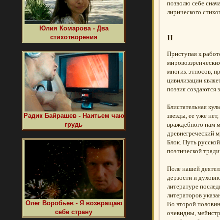
позволю себе снач
лирического стихо
Юлия Комарова - Два
II
стихотворения
Приступая к работ
мировоззренческих
многих этносов, п
цивилизации являе
поэзия создаются з
Блистательная кул
Радик Байрашев - Наитьем чаю
звезды, ее уже не
грудь
враждебного нам м
древнегреческий м
Блок. Путь русской
поэтической тради
Поле нашей деятел
дерзости и духовн
литературе послед
литераторов указа
Олег Воробьев - Я возвращаю
Во второй половин
себе страну
очевидны, мейнстр