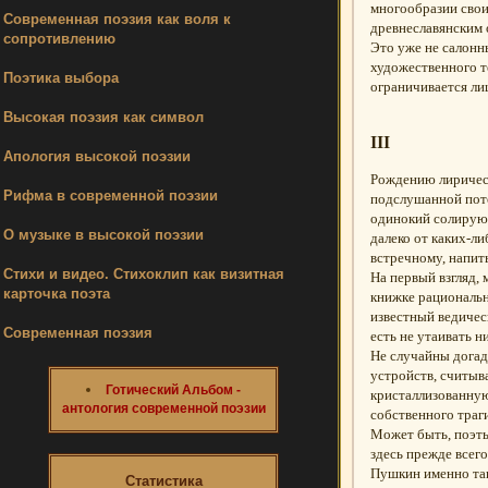
многообразии свои
Современная поэзия как воля к
древнеславянским 
сопротивлению
Это уже не салонн
художественного т
Поэтика выбора
ограничивается ли
Высокая поэзия как символ
III
Апология высокой поэзии
Рождению лирическ
Рифма в современной поэзии
подслушанной поте
одинокий солирующ
О музыке в высокой поэзии
далеко от каких-л
встречному, напить
Стихи и видео. Стихоклип как визитная
На первый взгляд,
карточка поэта
книжке рациональн
известный ведичес
Современная поэзия
есть не утаивать 
Не случайны догад
устройств, считы
Готический Альбом -
кристаллизованную
антология современной поэзии
собственного траг
Может быть, поэты
здесь прежде всег
Пушкин именно так 
Статистика