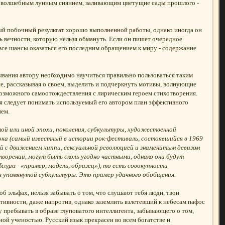
ь волшебным лунным сиянием, заливающим цветущие сады прошлого -
жный побочный результат хорошо выполненной работы, однако иногда он
ть вечности, которую нельзя обмануть. Если он пишет очередное
 все шансы оказаться его последним обращением к миру - содержание
ывания автору необходимо научиться правильно пользоваться таким
е, рассказывая о своем, выделить и подчеркнуть мотивы, волнующие
 возможного самоотождествления с лирическим героем стихотворения.
я следует понимать используемый его автором план эффективного
ием.
ой или иной эпохи, поколения, субкультуры, художественной
ока (самый известный в истории рок-фестиваль, состоявшийся в 1969
ой с движением хиппи, сексуальной революцией и знаменитым девизом
отворении, могут быть сколь угодно частными, однако они будут
ιγμα - «пример, модель, образец»), то есть совокупности
ля упомянутой субкультуры. Это пример удачного обобщения.
б эльфах, нельзя забывать о том, что слушают тебя люди, твои
тивности, даже напротив, однако заземлить взлетевший к небесам пафос
пребывать в образе глуповатого интеллигента, забывающего о том,
ной ученостью. Русский язык прекрасен во всем богатстве и