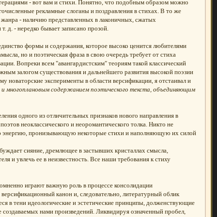
терациями - вот вам и стихи. Понятно, что подобным образом можно
очисленные рекламные слоганы и поздравления в стихах. В то же
 жанра - наличию представленных в лаконичных, сжатых
. д. - нередко бывает записано прозой.
 единство формы и содержания, которое высоко ценится любителями
мысла, но и поэтическая фраза в свою очередь требует от стиха
зации. Вопреки всем "авангардистским" теориям такой классический
жным залогом существования и дальнейшего развития высокой поэзии
зму новаторские эксперименты в области версификации, я отстаивал и
м и многоплановым содержанием поэтического текста, объединяющим
ления одного из отличительных признаков нового направления в
оэтов неоклассического и неоромантического толка. Никто не
рную энергию, пронизывающую некоторые стихи и наполняющую их силой
робуждает сияние, дремлющее в застывших кристаллах смысла,
ля и увлечь ее в неизвестность. Все наши требования к стиху
сомненно играют важную роль в процессе консолидации
 версификационный канон и, следовательно, литературный облик
еся в тени идеологические и эстетические принципы, долженствующие
ие создаваемых нами произведений. Ликвидируя означенный пробел,