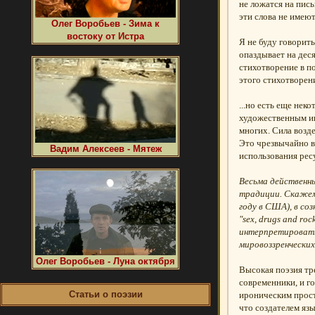
не ложатся на пис
эти слова не имеют
Олег Воробьев - Зима к
востоку от Истра
Я не буду говорит
опаздывает на деся
стихотворение в п
этого стихотворени
...но есть еще не
художественным ин
многих. Сила возд
Это чрезвычайно в
Вадим Алексеев - Мятеж
использования рес
Весьма действенны
традиции. Скажем,
году в США), в со
"sex, drugs and r
интерпретироватьс
мировоззренческих
Олег Воробьев - Луна октября
Высокая поэзия тре
современники, и г
Статьи о поэзии
ироническим прост
что создателем яз