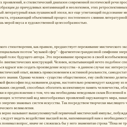
х проявлений, и стилистический диапазон современной поэтической речи прос
образцам до причудливых контаминаций и неологизмов, этих ретроспективных
ый литературный язык пушкинской эпохи, все еще угнетающий подсознание м
екста, отражающий объективный процесс постепенного слияния литературной 
шь мерой вкуса и художественной целесообразностью.
ого стихотворения, как правило, предшествует переживание мистического экст
нциальным поэтом "музыкой сфер" - фрагментом грандиозной симфонии энерге
ий голос будущего автора. Это переживание прекрасно в своей всеобъемлюще
ибо лингвистических конструкций. Человек, испытывающий нечто подобное сп
ся вдрызг или создать произведение искусства - в данном случае нас интересу
 мистический опыт, являясь прикосновением к истинной реальности, самодостат
ого знания. Однако человек - существо общественное, ему свойственно делить
кой философии под названием дхарма, настоятельно рекомендует каждому из н
никаких сведений, способных обогатить коллективную память человечества, об
ки и предположения о том, что мы необходимы неведомым силам Вселенной в к
вающих эстетический код многообразных проявлений окружающего мира, нак
 энергию знаковых систем искусства. Так посредством творчески мыслящего ч
ического великолепия.
 верно называют вышеупомянутый первичный мистический импульс, побуждаю
о следует видеть воздействие высшей воли, напоминающей нам о необходимост
понимал вопрос, иначе не сложилась бы у него знаменитая строка "Пока не тре