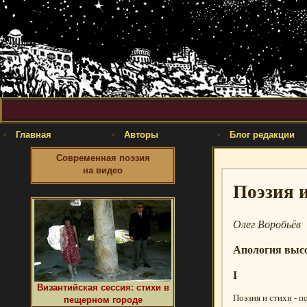
Главная
Авторы
Блог редакции
Современная поэзия
на видео
Поэзия 
Олег Воробьёв
Апология высо
I
Византийская сессия: стихи в
Поэзия и стихи - п
пещерном городе