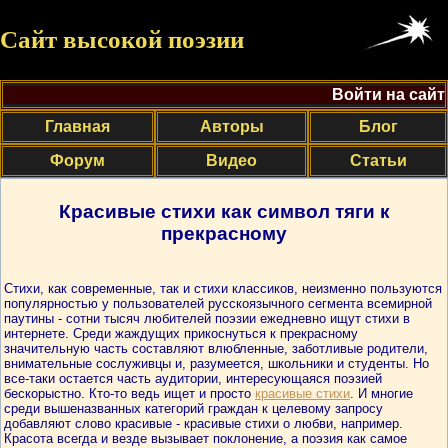
Сайт высокой поэзии
Войти на сайт
Главная
Авторы
Блог
Форум
Видео
Статьи
Красивые стихи как символ тяги к
прекрасному
Стихи, как современные, так и стихи классиков, неизменно пользуются
популярностью у пользователей русскоязычного сегмента всемирной
паутины - сотни тысяч любителей поэзии ежедневно ищут стихи в
интернете. Среди жаждущих прикоснуться к прекрасному
значительную часть составляют влюбленные, заботливые родители,
внимательные сослуживцы и, разумеется, школьники и студенты. Но
все-таки остается часть аудитории, интересующаяся поэзией
бескорыстно. Кто-то ведь ищет и просто
красивые стихи
. И многие
среди вышеназванных категорий граждан к целевому запросу
добавляют слово красивые - красивые стихи о любви, например.
Красота всегда и везде вызывает поклонение, а поэзия как самое