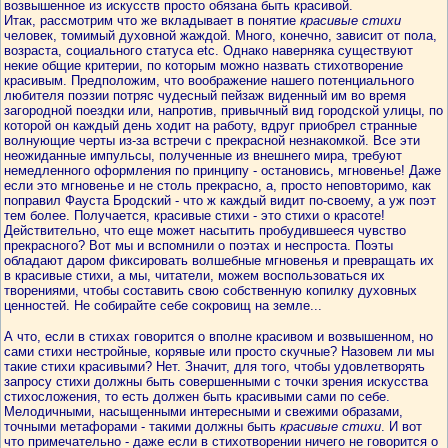
возвышенное из искусств просто обязана быть красивой.
Итак, рассмотрим что же вкладывает в понятие
красивые стихи
человек, томимый духовной жаждой. Много, конечно, зависит от пола,
возраста, социального статуса etс. Однако наверняка существуют
некие общие критерии, по которым можно назвать стихотворение
красивым. Предположим, что воображение нашего потенциального
любителя поэзии потряс чудесный пейзаж виденный им во время
загородной поездки или, напротив, привычный вид городской улицы, по
которой он каждый день ходит на работу, вдруг приобрел странные
волнующие черты из-за встречи с прекрасной незнакомкой. Все эти
неожиданные импульсы, полученные из внешнего мира, требуют
немедленного оформления по принципу - остановись, мгновенье! Даже
если это мгновенье и не столь прекрасно, а, просто неповторимо, как
поправил Фауста Бродский - что ж каждый видит по-своему, а уж поэт
тем более. Получается, красивые стихи - это стихи о красоте!
Действительно, что еще может насытить пробудившееся чувство
прекрасного? Вот мы и вспомнили о поэтах и неспроста. Поэты
обладают даром фиксировать волшебные мгновенья и превращать их
в красивые стихи, а мы, читатели, можем воспользоваться их
творениями, чтобы составить свою собственную копилку духовных
ценностей. Не собирайте себе сокровищ на земле...
А что, если в стихах говорится о вполне красивом и возвышенном, но
сами стихи нестройные, корявые или просто скучные? Назовем ли мы
такие стихи красивыми? Нет. Значит, для того, чтобы удовлетворять
запросу стихи должны быть совершенными с точки зрения искусства
стихосложения, то есть должен быть красивыми сами по себе.
Мелодичными, насыщенными интересными и свежими образами,
точными метафорами - такими должны быть
красивые стихи
. И вот
что примечательно - даже если в стихотворении ничего не говорится о