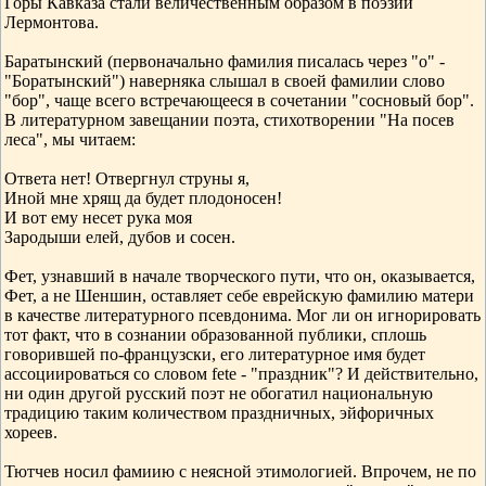
Горы Кавказа стали величественным образом в поэзии
Лермонтова.
Баратынский (первоначально фамилия писалась через "о" -
"Боратынский") наверняка слышал в своей фамилии слово
"бор", чаще всего встречающееся в сочетании "сосновый бор".
В литературном завещании поэта, стихотворении "На посев
леса", мы читаем:
Ответа нет! Отвергнул струны я,
Иной мне хрящ да будет плодоносен!
И вот ему несет рука моя
Зародыши елей, дубов и сосен.
Фет, узнавший в начале творческого пути, что он, оказывается,
Фет, а не Шеншин, оставляет себе еврейскую фамилию матери
в качестве литературного псевдонима. Мог ли он игнорировать
тот факт, что в сознании образованной публики, сплошь
говорившей по-французски, его литературное имя будет
ассоциироваться со словом fete - "праздник"? И действительно,
ни один другой русский поэт не обогатил национальную
традицию таким количеством праздничных, эйфоричных
хореев.
Тютчев носил фамиию с неясной этимологией. Впрочем, не по