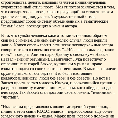
строительства целого, каковым является индивидуальный
художественный стиль поэта. Моя гипотеза заключается в том,
что словарь языка поэта, характеризующий на семантическом
уровне его индивидуальный художественный стиль,
представляет собой систему объединенных в тематические
"семьи" слов, восходящих к имени автора.
В то, что судьба человека каким-то таинственным образом
связана с именем, данным ему волею случая, люди верили
давно. Nomen omen - гласит латинская поговорка - имя всегда
говорит что-то о своем носителе. "...Ибо каково имя его, таков
и он," - говорит Авигея царю Давиду о своем муже Навале
(Навал - значит безумный). Евангелист Лука повествует о
старейшине мытарей Закхее, купившем у римлян право
взимать подати со своих соотечественников. В мытарях видели
орудие римского господства. Это были настоящие
коллаборационисты, люди без веры и без совести. Но вот на
Закхея простирается милость Иисуса, и раскаявшийся грешник
раздает половину имения нищим, а всем, кого обидел, воздает
вчетверо. Так Закхей стал достоин своего имени: "невинный",
"чистый".
"Имя всегда представлялось людям загадочной сущностью, -
пишет в этой связи Ю.С.Степанов, - первоосновой еще более
загадочного явления - языка. Маркс прав, говоря о положении