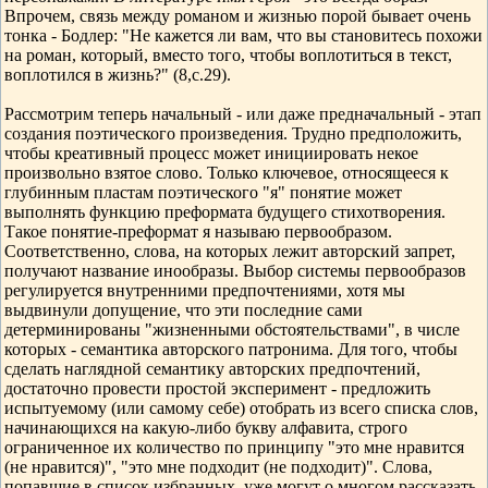
Впрочем, связь между романом и жизнью порой бывает очень
тонка - Бодлер: "Не кажется ли вам, что вы становитесь похожи
на роман, который, вместо того, чтобы воплотиться в текст,
воплотился в жизнь?" (8,с.29).
Рассмотрим теперь начальный - или даже предначальный - этап
создания поэтического произведения. Трудно предположить,
чтобы креативный процесс может инициировать некое
произвольно взятое слово. Только ключевое, относящееся к
глубинным пластам поэтического "я" понятие может
выполнять функцию преформата будущего стихотворения.
Такое понятие-преформат я называю первообразом.
Соответственно, слова, на которых лежит авторский запрет,
получают название инообразы. Выбор системы первообразов
регулируется внутренними предпочтениями, хотя мы
выдвинули допущение, что эти последние сами
детерминированы "жизненными обстоятельствами", в числе
которых - семантика авторского патронима. Для того, чтобы
сделать наглядной семантику авторских предпочтений,
достаточно провести простой эксперимент - предложить
испытуемому (или самому себе) отобрать из всего списка слов,
начинающихся на какую-либо букву алфавита, строго
ограниченное их количество по принципу "это мне нравится
(не нравится)", "это мне подходит (не подходит)". Слова,
попавшие в список избранных, уже могут о многом рассказать