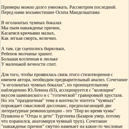
Примеры можно долго умножать. Рассмотрим последний.
Перед нами восьмистишие Осипа Мандельштама:
В игольчатых чумных бокалах
Мы пьем наважденье причин,
Касаемся крючьями малых,
Как легкая смерть, величин.
А там, где сцепились бирюльки,
Ребенок молчанье хранит.
Большая вселенная в люльке
У маленькой вечности спит.
Для того, чтобы проявилась связь этого стихотворения с
именем автора, необходим предварительный анализ. Сочетание
"в игольчатых чумных бокалах", по проницательному
наблюдению Ю.Левина (63), ассоциируется с "колющим"
вкусом шампанского и с "готической" гравировкой хрусталя.
Но эта "праздничная" тема в контексте эпитета "чумных"
порождает смысловой диссонанс, предполагающий две
литературные реминисценции - это "Пир во время чумы"
Пушкина и "Отцы и дети" Тургенева (Базаров умер, потому
что поранился, анатомируя чумный труп). Сочетание
"наважденье причин" смутно намекает на какие-то числовые