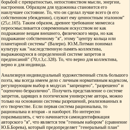
борьбой с превратностью, непостоянством мысли, энергии,
настроения. Образцом для художника становится его
наилучшее состояние. То, что он сделал лучше всего (в его
собственном убеждении), служит ему ценностным эталоном"
(25,с.165). Таким образом, древнее требование мимесиса
переосмысливается современным искусством не как
подражание вещам внешнего, физического мира, но как
подражание собственному "я", этому "центру кольца или
планетарной системы" (Валери). Ю.М.Лотман понимал
культуру как "наследственную память коллектива,
выражающуюся в определенной системе запретов и
предписаний" (70,т.3,с.328). То, что верно для коллектива,
верно и для индивида.
Анализируя индивидуальный художественный стиль большого
поэта, мы всегда имеем дело с личным нормативным кодексом,
регулирующим выбор в модусах "запрещено", "разрешено" и
"оценочно безразлично". Получить представление о системе
запретов, царящих в поэтическом универсуме автора, можно
только на основании системы разрешений, реализованных в
его творчестве. Если первая система рациональна, то
рациональна и вторая - и наоборот. Но интересно
поразмышлять, с чего начинается самоидентификация
авторского "я", что является тем "генным набором" (сравнение
Ю.Б.Борева), который предопределяет "генеральный план"