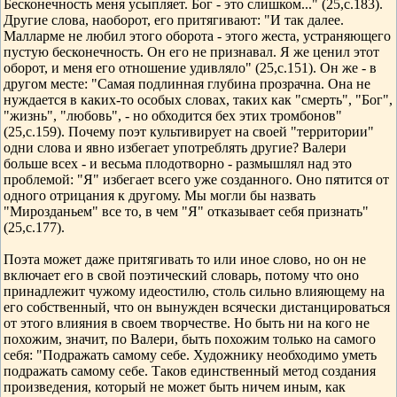
Бесконечность меня усыпляет. Бог - это слишком..." (25,с.183).
Другие слова, наоборот, его притягивают: "И так далее.
Малларме не любил этого оборота - этого жеста, устраняющего
пустую бесконечность. Он его не признавал. Я же ценил этот
оборот, и меня его отношение удивляло" (25,с.151). Он же - в
другом месте: "Самая подлинная глубина прозрачна. Она не
нуждается в каких-то особых словах, таких как "смерть", "Бог",
"жизнь", "любовь", - но обходится бех этих тромбонов"
(25,с.159). Почему поэт культивирует на своей "территории"
одни слова и явно избегает употреблять другие? Валери
больше всех - и весьма плодотворно - размышлял над это
проблемой: "Я" избегает всего уже созданного. Оно пятится от
одного отрицания к другому. Мы могли бы назвать
"Мирозданьем" все то, в чем "Я" отказывает себя признать"
(25,с.177).
Поэта может даже притягивать то или иное слово, но он не
включает его в свой поэтический словарь, потому что оно
принадлежит чужому идеостилю, столь сильно влияющему на
его собственный, что он вынужден всячески дистанцироваться
от этого влияния в своем творчестве. Но быть ни на кого не
похожим, значит, по Валери, быть похожим только на самого
себя: "Подражать самому себе. Художнику необходимо уметь
подражать самому себе. Таков единственный метод создания
произведения, который не может быть ничем иным, как