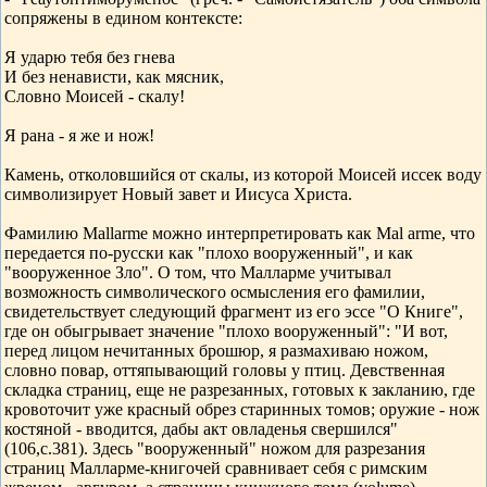
сопряжены в едином контексте:
Я ударю тебя без гнева
И без ненависти, как мясник,
Словно Моисей - скалу!
Я рана - я же и нож!
Камень, отколовшийся от скалы, из которой Моисей иссек воду
символизирует Новый завет и Иисуса Христа.
Фамилию Mallarme можно интерпретировать как Mal arme, что
передается по-русски как "плохо вооруженный", и как
"вооруженное Зло". О том, что Малларме учитывал
возможность символического осмысления его фамилии,
свидетельствует следующий фрагмент из его эссе "О Книге",
где он обыгрывает значение "плохо вооруженный": "И вот,
перед лицом нечитанных брошюр, я размахиваю ножом,
словно повар, оттяпывающий головы у птиц. Девственная
складка страниц, еще не разрезанных, готовых к закланию, где
кровоточит уже красный обрез старинных томов; оружие - нож
костяной - вводится, дабы акт овладенья свершился"
(106,с.381). Здесь "вооруженный" ножом для разрезания
страниц Малларме-книгочей сравнивает себя с римским