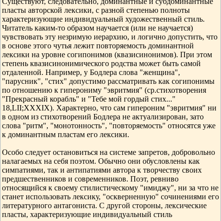
Существуют, следовательно, доминантные и субдоминантные
пласты авторской лексики, с разной степенью полноты
характеризующие индивидуальный художественный стиль.
Читатель каким-то образом научается (или не научается)
чувствовать эту незримую иерархию, и логично допустить, что
в основе этого чутья лежит повторяемость доминантной
лексики на уровне согипонимов (квазисинонимов). При этом
степень квазисинонимического родства может быть самой
отдаленной. Например, у Бодлера слова "женщина",
"парусник", "стих" допустимо рассматривать как согипонимы
по отношению к гиперониму "эвритмия" (ср.стихотворения
"Прекрасный корабль" и "Тебе мой гордый стих..."
18,LII;XXXIX). Характерно, что сам гипероним "эвритмия" ни
в одном из стихотворений Бодлера не актуализирован, зато
слова "ритм", "монотонность", "повторяемость" относятся уже
к доминантным пластам его лексики.
Особо следует остановиться на системе запретов, добровольно
налагаемых на себя поэтом. Обычно они обусловлены как
симпатиями, так и антипатиями автора к творчеству своих
предшественников и современников. Поэт, ревниво
относящийся к своему стилистическому "имиджу", ни за что не
станет использовать лексику, "оскверненную" сочинениями его
литературного антагониста. С другой стороны, лексические
пласты, характеризующие индивидуальный стиль