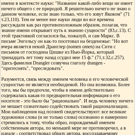
имени в контексте науки: "Название какой-либо вещи не имеет
ничего общего с ее природой. Я решительно ничего не знаю о
данном человеке, если знаю только, что его зовут Яковом" (71
т.23,110). Тем не менее вне науки люди во все времена
рассуждали как раз противоположным образом, полагая, что
знание имени открывает путь к знанию сущности" (83,с.13). С
этой трактовкой согласился бы, пожалуй, и сам Маркс. В
письме Энгельсу он как-то посетовал на безденежье: "Но вот
вчера является некий Дранглер (nomen omen) на Сити с
письмом от господина Цишке из Нью-Йорка, который
тринадцать лет тому назад ссудил мне 15 ф." (71,т.32,с.257).
Здесь фамилия Drangler созвучна глаголу drangen -
"притеснять", "преследовать".
Разумеется, связь между именем человека и его человеческой
сущностью не является необходимой. Но она возможна. Более
того, мы бы предпочли, чтобы в имени действительно
содержалась какая-то предварительная информация о его
носителе - это было бы "рационально". И ведь человеку ничего
не мешает сознательно содействовать такой рационализации.
Мои наблюдения над поэзией свидетельствуют: все великие
художники слова (и не только слова) осознанно и намеренно
стремились к тому, чтобы образ, порождаемый именем
собственным автора, по меньшей мере не противоречил, а в
идеале - соответствовал образу автора, воссоздаваемому