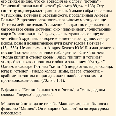
его стихам видно, что он возводил ее к слову "тютень" -
"глиняный плавильный котел" (Фасмер 88,т.4, с.138). Эту
гипотезу подтверждает сравнительный анализ образов солнца
у Пушкина, Тютчева и Баратынского, проделанный Анреем
Белым: "В противоположность спокойному месяцу солнце
Тютчева действительно "пламенно" - страстно и раскаленно
багрово (все слова Тютчева); оно "пламенный", "блистающий"
шар в "молниивидных" лучах, очень страшное солнце; не
чистейший хрусталь, а скорее молниеносное чудище, сеющее
искры, розы и воздвигающее дуги радуг (слова Тютчева)"
(15,с.553). Независимо от Андрея Белого Ю.М.Лотман делает о
поэзии Тютчева аналогичное наблюдение, "Стих Тютчева
"Когда кипит и стынет кровь". Здесь "кипит" и "стынет"
употреблены как синонимы с общим значением "бунтует".
Однако в словаре Тютчева "кипит" (гнездо огня, жара, солнца,
юга) и "стынет" (гнездо холода, зимы, севера, старости) -
крайние антонимы и принадлежат к наиболее значимым
противоположностям"(70,т.3,с.151).
В фамилия "Есенин" слышится и "ясень", и "сень", одним
словом - "дерево", "деревня".
Маяковский никогда не стал бы Маяковским, если бы носил
фамилию "Мятлев". Он и впрямь "маячил" на литературном
небосклоне.