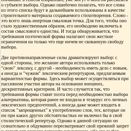
о субъекте выбора. Однако ошибочно полагать, что все слова
из этого списка будут в дальнейшем использованы в качестве
строительного материала создаваемого стихотворения. Слово -
это всего лишь инертная смыловая точка. Для того, чтобы оно
стало художественным образом, его необходимо включить в
состав смыслового единства. И тогда обнаруживается, что
требования поэтической формы налагают свои жесткие
ограничения на только что еще ничем не скованную свободу
выбора.
Две противонаправленные силы драматизируют выбор: с
одной стороны, это желание автора использовать только
"свою" лексику, с другой - необходимость иметь дело с новым,
а иногда и "чужим" лексическим репертуаром, предлагаемым
вариантностью формы. Здесь выбор может осуществляться при
пассивном участии автора на основании внешних,
дескриптивных критериев. И часто случается так, что
требования формы ставят поэта перед необходимостью выбора
альтернативы, которая ранее не входила в тезаурус его личных
лексических предпочтений, а иногда даже может входить в
список "запрещенных" к употреблению слов, тех, которые он
ни при каких других обстоятельствах не включил бы в свой
стилистический репертуар. Однако в данной ситуации он
сознательно и обдуманно пересматривает свой прежний запрет