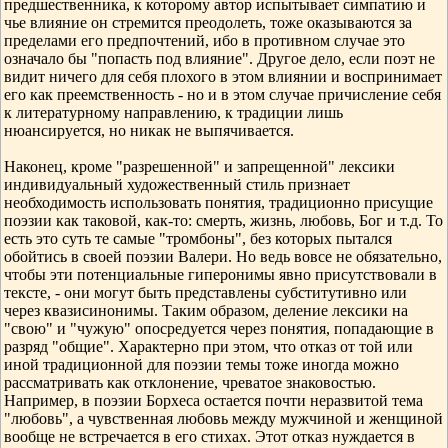
предшественника, к которому автор испытывает симпатию и
чье влияние он стремится преодолеть, тоже оказываются за
пределами его предпочтений, ибо в противном случае это
означало бы "попасть под влияние". Другое дело, если поэт не
видит ничего для себя плохого в этом влиянии и воспринимает
его как преемственность - но и в этом случае причисление себя
к литературному направлению, к традиции лишь
нюансируется, но никак не выпячивается.
Наконец, кроме "разрешенной" и запрещенной" лексики
индивидуальный художественный стиль признает
необходимость использовать понятия, традиционно присущие
поэзии как таковой, как-то: смерть, жизнь, любовь, Бог и т.д. То
есть это суть те самые "тромбоны", без которых пытался
обойтись в своей поэзии Валери. Но ведь вовсе не обязательно,
чтобы эти потенциальные гиперонимы явно присутствовали в
тексте, - они могут быть представлены субститутивно или
через квазисинонимы. Таким образом, деление лексики на
"свою" и "чужую" опосредуется через понятия, попадающие в
разряд "общие". Характерно при этом, что отказ от той или
иной традиционной для поэзии темы тоже иногда можно
рассматривать как отклонение, чреватое знаковостью.
Например, в поэзии Борхеса остается почти неразвитой тема
"любовь", а чувственная любовь между мужчиной и женщиной
вообще не встречается в его стихах. Этот отказ нуждается в