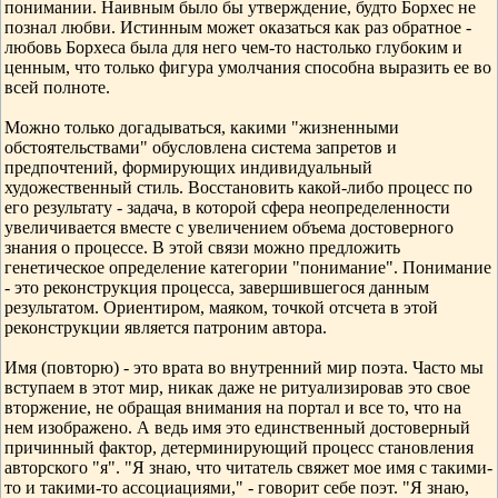
понимании. Наивным было бы утверждение, будто Борхес не
познал любви. Истинным может оказаться как раз обратное -
любовь Борхеса была для него чем-то настолько глубоким и
ценным, что только фигура умолчания способна выразить ее во
всей полноте.
Можно только догадываться, какими "жизненными
обстоятельствами" обусловлена система запретов и
предпочтений, формирующих индивидуальный
художественный стиль. Восстановить какой-либо процесс по
его результату - задача, в которой сфера неопределенности
увеличивается вместе с увеличением объема достоверного
знания о процессе. В этой связи можно предложить
генетическое определение категории "понимание". Понимание
- это реконструкция процесса, завершившегося данным
результатом. Ориентиром, маяком, точкой отсчета в этой
реконструкции является патроним автора.
Имя (повторю) - это врата во внутренний мир поэта. Часто мы
вступаем в этот мир, никак даже не ритуализировав это свое
вторжение, не обращая внимания на портал и все то, что на
нем изображено. А ведь имя это единственный достоверный
причинный фактор, детерминирующий процесс становления
авторского "я". "Я знаю, что читатель свяжет мое имя с такими-
то и такими-то ассоциациями," - говорит себе поэт. "Я знаю,