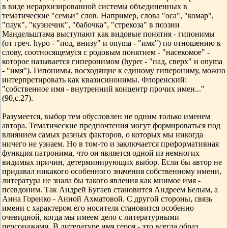
в виде иерархизированной системы объединенных в
тематические "семьи" слов. Например, слова "оса", "комар",
"паук", "кузнечик", "бабочка", "стрекоза" в поэзии
Мандельштама выступают как видовые понятия - гипонимы
(от греч. hypo - "под, внизу" и onyma - "имя") по отношению к
слову, соотносящемуся с родовым понятием - "насекомое" -
которое называется гиперонимом (hyper - "над, сверх" и onyma
- "имя"). Гипонимы, восходящие к единому гиперониму, можно
интерпретировать как квазисинонимы. Флоренский:
"собственное имя - внутренний концентр прочих имен..."
(90,с.27).
Разумеется, выбор тем обусловлен не одним только именем
автора. Тематические предпочтения могут формироваться под
влиянием самых разных факторов, о которых мы никогда
ничего не узнаем. Но в том-то и заключается преформативная
функция патронима, что он является одной из немногих
видимых причин, детерминирующих выбор. Если бы автор не
придавал никакого особенного значения собственному имени,
литература не знала бы такого явления как мнимое имя -
псевдоним. Так Андрей Бугаев становится Андреем Белым, а
Анна Горенко - Анной Ахматовой. С другой стороны, связь
имени с характером его носителя становится особенно
очевидной, когда мы имеем дело с литературными
персонажами. В литературе имя героя - это всегда образ.