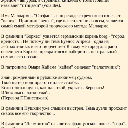
жрецом - авгуром, а страницы книжного тома (volume)
называет "птицами" (volailles).
Имя Малларме - "Стефан" - в переводе с греческого означает
"венок". Принцип "венка", где все сплетено со всем, является
самой емкой метафорой творческого метода Малларме.
В фамилии "Борхес" узнается германский корень borg - "город,
крепость". Не потому ли тема Буэнос-Айреса - одна из
лейтмотивных в его творчестве? К тому же город для рано
ослепшего Борхеса превратился в лабиринт - центральный
символ его поэзии.
В патрониме Омара Хайама "хайам" означает "палаточник":
Знай, рожденный в рубашке любимец судьбы,
Твой шатер подпирают гнилые столбы.
Если плотью душа, как палаткой, укрыта - Берегись!
Ибо колья палатки слабы.
(Перевод Г.Плисецкого)
В фамилии Пушкин уже слышен выстрел. Тема дуэли проходит
сквозь все его творчество...
В фамилии "Лермонтов" слышится французское monte - "гора".