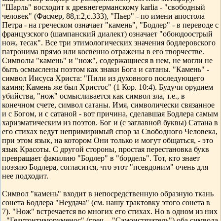
"Шарль" восходит к древнегерманскому karlia - "свободный
человек" (Фасмер, 88,т.2,с.333), "Пьер" - по имени апостола
Петра - на греческом означает "камень", "Бодлер" - в переводе с
французского (шампанский диалект) означает "обоюдоострый
нож, тесак". Все три этимологических значения бодлеровского
патронима прямо или косвенно отражены в его творчестве.
Символы "камень" и "нож", содержащиеся в нем, не могли не
быть осмыслены поэтом как знаки Бога и сатаны. "Камень" -
символ Иисуса Христа: "Пили из духовного последующего
камня; Камень же был Христос" (1 Кор. 10:4). Будучи орудием
убийства, "нож" осмысливается как символ зла, т.е., в
конечном счете, символ сатаны. Имя, символически связанное
и с Богом, и с сатаной - вот причина, сделавшая Бодлера самым
харизматическим из поэтов. Бог и (с заглавной буквы) Сатана в
его стихах ведут непримиримый спор за Свободного Человека,
при этом язык, на котором Они только и могут общаться, - это
язык Красоты. С другой стороны, простая перестановка букв
превращает фамилию "Бодлер" в "бордель". Тот, кто знает
поэзию Бодлера, согласится, что этот "псевдоним" очень для
нее подходит.
Символ "камень" входит в непосредственную образную ткань
сонета Бодлера "Неудача" (см. нашу трактовку этого сонета в
7). "Нож" встречается во многих его стихах. Но в одном из них
- "Геаутонтиморуменос" (греч. - "Самоистязатель") оба символа