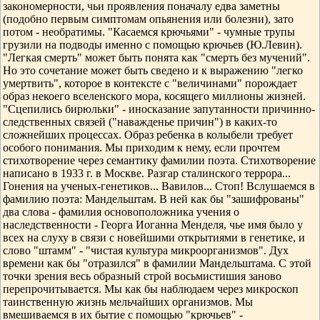
закономерности, чьи проявления поначалу едва заметны
(подобно первым симптомам опьянения или болезни), зато
потом - необратимы. "Касаемся крючьями" - чумные трупы
грузили на подводы именно с помощью крючьев (Ю.Левин).
"Легкая смерть" может быть понята как "смерть без мучений".
Но это сочетание может быть сведено и к выражению "легко
умертвить", которое в контексте с "величинами" порождает
образ некоего вселенского мора, косящего миллионы жизней.
"Сцепились бирюльки" - иносказание запутанности причинно-
следственных связей ("наважденье причин") в каких-то
сложнейших процессах. Образ ребенка в колыбели требует
особого понимания. Мы приходим к нему, если прочтем
стихотворение через семантику фамилии поэта. Стихотворение
написано в 1933 г. в Москве. Разгар сталинского террора...
Гонения на ученых-генетиков... Вавилов... Стоп! Вслушаемся в
фамилию поэта: Мандельштам. В ней как бы "зашифрованы"
два слова - фамилия основоположника учения о
наследственности - Георга Иоганна Менделя, чье имя было у
всех на слуху в связи с новейшими открытиями в генетике, и
слово "штамм" - "чистая культура микроорганизмов". Дух
времени как бы "отразился" в фамилии Мандельштама. С этой
точки зрения весь образный строй восьмистишия заново
перепрочитывается. Мы как бы наблюдаем через микроскоп
таинственную жизнь мельчайших организмов. Мы
вмешиваемся в их бытие с помощью "крючьев" -