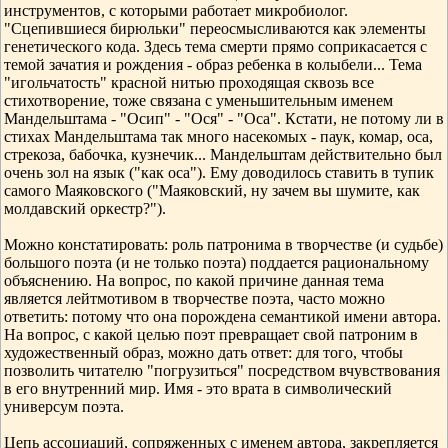
инструментов, с которыми работает микробиолог.
"Сцепившиеся бирюльки" переосмысливаются как элементы
генетического кода. Здесь тема смерти прямо соприкасается с
темой зачатия и рождения - образ ребенка в колыбели... Тема
"игольчатость" красной нитью проходящая сквозь все
стихотворение, тоже связана с уменьшительным именем
Мандельштама - "Осип" - "Ося" - "Оса". Кстати, не потому ли в
стихах Мандельштама так много насекомых - паук, комар, оса,
стрекоза, бабочка, кузнечик... Мандельштам действительно был
очень зол на язык ("как оса"). Ему доводилось ставить в тупик
самого Маяковского ("Маяковский, ну зачем вы шумите, как
молдавский оркестр?").
Можно констатировать: роль патронима в творчестве (и судьбе)
большого поэта (и не только поэта) поддается рациональному
объяснению. На вопрос, по какой причине данная тема
является лейтмотивом в творчестве поэта, часто можно
ответить: потому что она порождена семантикой имени автора.
На вопрос, с какой целью поэт превращает свой патроним в
художественный образ, можно дать ответ: для того, чтобы
позволить читателю "погрузиться" посредством вчувствования
в его внутренний мир. Имя - это врата в символический
универсум поэта.
Цепь ассоциаций, сопряженных с именем автора, закрепляется