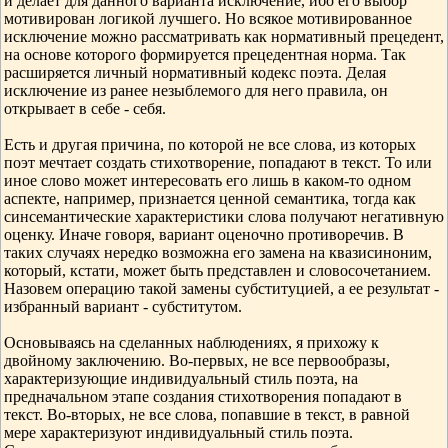
и делает для данного варианта исключение, ибо его выбор
мотивирован логикой лучшего. Но всякое мотивированное
исключение можно рассматривать как нормативный прецедент,
на основе которого формируется прецедентная норма. Так
расширяется личный нормативный кодекс поэта. Делая
исключение из ранее незыблемого для него правила, он
открывает в себе - себя.
Есть и другая причина, по которой не все слова, из которых
поэт мечтает создать стихотворение, попадают в текст. То или
иное слово может интересовать его лишь в каком-то одном
аспекте, например, признается ценной семантика, тогда как
синсемантические характеристики слова получают негативную
оценку. Иначе говоря, вариант оценочно противоречив. В
таких случаях нередко возможна его замена на квазисиноним,
который, кстати, может быть представлен и словосочетанием.
Назовем операцию такой замены субституцией, а ее результат -
избранный вариант - субститутом.
Основываясь на сделанных наблюдениях, я прихожу к
двойному заключению. Во-первых, не все первообразы,
характеризующие индивидуальный стиль поэта, на
предначальном этапе создания стихотворения попадают в
текст. Во-вторых, не все слова, попавшие в текст, в равной
мере характеризуют индивидуальный стиль поэта.