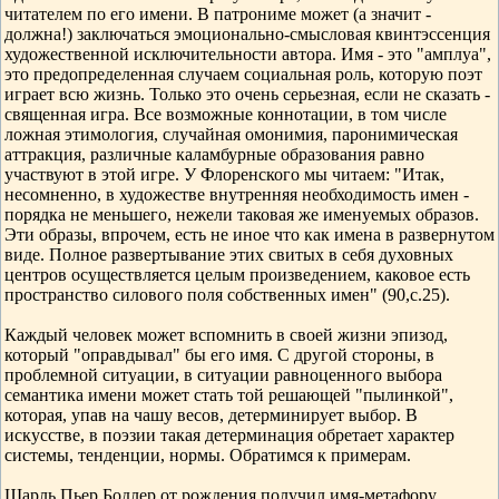
читателем по его имени. В патрониме может (а значит -
должна!) заключаться эмоционально-смысловая квинтэссенция
художественной исключительности автора. Имя - это "амплуа",
это предопределенная случаем социальная роль, которую поэт
играет всю жизнь. Только это очень серьезная, если не сказать -
священная игра. Все возможные коннотации, в том числе
ложная этимология, случайная омонимия, паронимическая
аттракция, различные каламбурные образования равно
участвуют в этой игре. У Флоренского мы читаем: "Итак,
несомненно, в художестве внутренняя необходимость имен -
порядка не меньшего, нежели таковая же именуемых образов.
Эти образы, впрочем, есть не иное что как имена в развернутом
виде. Полное развертывание этих свитых в себя духовных
центров осуществляется целым произведением, каковое есть
пространство силового поля собственных имен" (90,с.25).
Каждый человек может вспомнить в своей жизни эпизод,
который "оправдывал" бы его имя. С другой стороны, в
проблемной ситуации, в ситуации равноценного выбора
семантика имени может стать той решающей "пылинкой",
которая, упав на чашу весов, детерминирует выбор. В
искусстве, в поэзии такая детерминация обретает характер
системы, тенденции, нормы. Обратимся к примерам.
Шарль Пьер Бодлер от рождения получил имя-метафору.