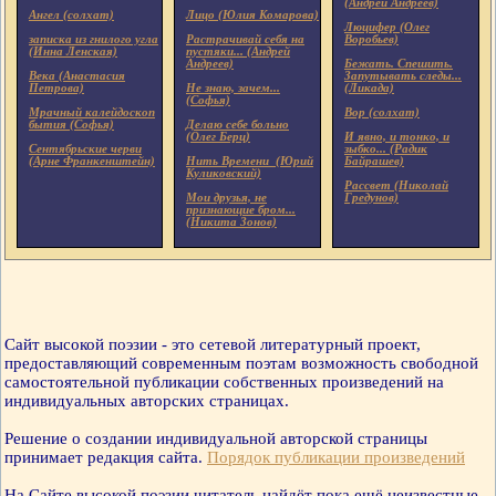
(Андрей Андреев)
Ангел (солхат)
Лицо (Юлия Комарова)
Люцифер (Олег
записка из гнилого угла
Растрачивай себя на
Воробьев)
(Инна Ленская)
пустяки... (Андрей
Андреев)
Бежать. Спешить.
Века (Анастасия
Запутывать следы...
Петрова)
Не знаю, зачем...
(Ликада)
(Софья)
Мрачный калейдоскоп
Вор (солхат)
бытия (Софья)
Делаю себе больно
(Олег Берц)
И явно, и тонко, и
Сентябрьские черви
зыбко... (Радик
(Арне Франкенштейн)
Нить Времени (Юрий
Байрашев)
Куликовский)
Рассвет (Николай
Мои друзья, не
Гредунов)
признающие бром...
(Никита Зонов)
Сайт высокой поэзии - это сетевой литературный проект,
предоставляющий современным поэтам возможность свободной
самостоятельной публикации собственных произведений на
индивидуальных авторских страницах.
Решение о создании индивидуальной авторской страницы
принимает редакция сайта.
Порядок публикации произведений
На Сайте высокой поэзии читатель найдёт пока ещё неизвестные