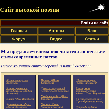
Сайт высокой поэзии
Войти на сайт
Главная
Авторы
Блог
Форум
Видео
Статьи
Мы предлагаем вниманию читателя лирические
стихи современных поэтов
Несколько лучших стихотворений из нашей коллекции
Жизнь идет (Олег
Причал (Юлия
Обезьяна и луна
Воробьев)
Комарова)
(Вадим Алексеев)
Я стал угрюмым
Двери в открытый
У тех, кто
нелюдимом... (Вадим
космос (Олег Воробьев)
безнадежностью
Алексеев)
ведом... (Олег Воробьев)
Уходя на войну (Олег
Надир (Олег Воробьев)
Воробьев)
В ретроградном зале
(Арне Франкенштейн)
Душный сентябрь...
Москва. Июль
(Юлия Комарова)
(Захаров Евгений)
Исповедь подонка