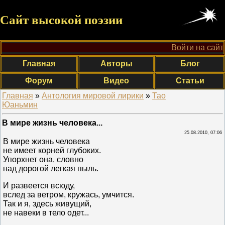
Сайт высокой поэзии
Войти на сайт
Главная
Авторы
Блог
Форум
Видео
Статьи
Главная
»
Антология мировой лирики
»
Тао
Юаньмин
В мире жизнь человека...
25.08.2010, 07:06
В мире жизнь человека
не имеет корней глубоких.
Упорхнет она, словно
над дорогой легкая пыль.
И развеется всюду,
вслед за ветром, кружась, умчится.
Так и я, здесь живущий,
не навеки в тело одет...