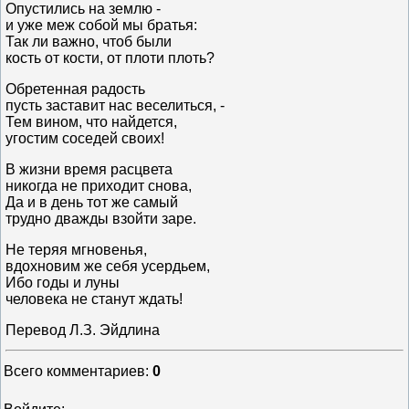
Опустились на землю -
и уже меж собой мы братья:
Так ли важно, чтоб были
кость от кости, от плоти плоть?
Обретенная радость
пусть заставит нас веселиться, -
Тем вином, что найдется,
угостим соседей своих!
В жизни время расцвета
никогда не приходит снова,
Да и в день тот же самый
трудно дважды взойти заре.
Не теряя мгновенья,
вдохновим же себя усердьем,
Ибо годы и луны
человека не станут ждать!
Перевод Л.З. Эйдлина
Всего комментариев
:
0