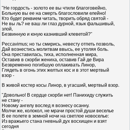
"Не гордость - золото ее вы чтили благоговейно,
Больную вы ее на смерть благословили елейно!
Кто будет реквием читать, творить обряд святой -
Не вы ль? не ваш ли глаз дурной, язык фальшивый,
злой,
Безвинную и юную казнивший клеветой?"
Peccavimus; но ты смирись, невесту отпеть позволь,
Дай вознестись молитвам ввысь, ее утоляя боль.
Она преставилась, тиха, исполненная мира,
Оставив в скорби жениха, оставив Гай де Вира
Безвременно погибшую оплакивать Линор,
Глядеть в огонь этих желтых кос и в этот мертвый
взор -
В живой костер косы Линор, в угасший, мертвый взор.
"Довольно! В сердце скорби нет! Панихиду служить
не стану -
Новому ангелу вослед я вознесу осанну.
Молчи же, колокол, не мрачи простой души веселье
В ее полете в земной ночи на светлое новоселье:
Из вражьего стана гневный дух восхищен и взят
сегодня