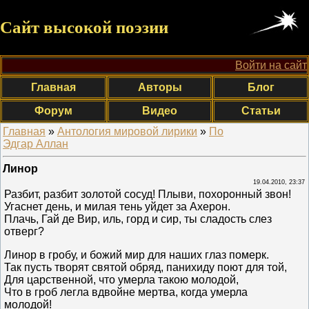
Сайт высокой поэзии
Войти на сайт
Главная
Авторы
Блог
Форум
Видео
Статьи
Главная
»
Антология мировой лирики
»
По
Эдгар Аллан
Линор
19.04.2010, 23:37
Разбит, разбит золотой сосуд! Плыви, похоронный звон!
Угаснет день, и милая тень уйдет за Ахерон.
Плачь, Гай де Вир, иль, горд и сир, ты сладость слез
отверг?
Линор в гробу, и божий мир для наших глаз померк.
Так пусть творят святой обряд, панихиду поют для той,
Для царственной, что умерла такою молодой,
Что в гроб легла вдвойне мертва, когда умерла
молодой!