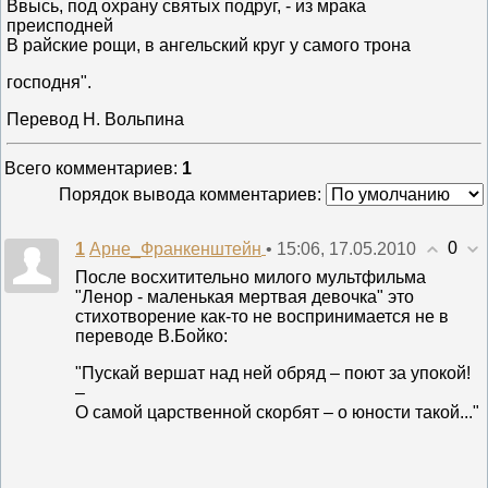
Ввысь, под охрану святых подруг, - из мрака
преисподней
В райские рощи, в ангельский круг у самого трона
господня".
Перевод Н. Вольпина
Всего комментариев
:
1
Порядок вывода комментариев:
0
1
• 15:06, 17.05.2010
Арне_Франкенштейн
После восхитительно милого мультфильма
"Ленор - маленькая мертвая девочка" это
стихотворение как-то не воспринимается не в
переводе В.Бойко:
"Пускай вершат над ней обряд – поют за упокой!
–
О самой царственной скорбят – о юности такой..."