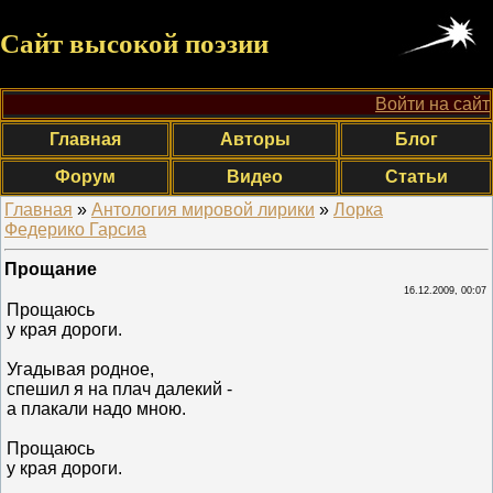
Сайт высокой поэзии
Войти на сайт
Главная
Авторы
Блог
Форум
Видео
Статьи
Главная
»
Антология мировой лирики
»
Лорка
Федерико Гарсиа
Прощание
16.12.2009, 00:07
Прощаюсь
у края дороги.
Угадывая родное,
спешил я на плач далекий -
а плакали надо мною.
Прощаюсь
у края дороги.