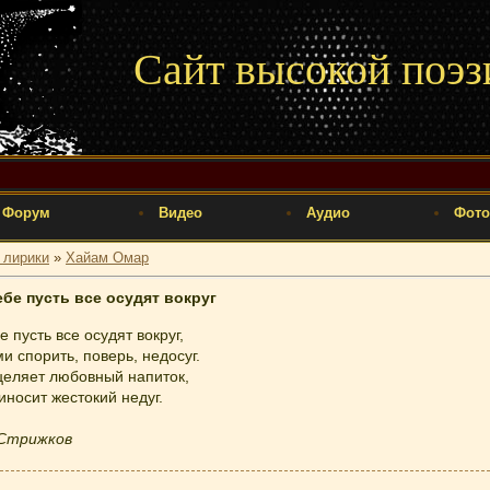
Сайт высокой поэз
Форум
Видео
Аудио
Фото
 лирики
»
Хайам Омар
ебе пусть все осудят вокруг
е пусть все осудят вокруг,
и спорить, поверь, недосуг.
целяет любовный напиток,
иносит жестокий недуг.
.Стрижков