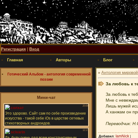
Регистрация
|
Вход
Главная
Авторы
Блог
»
Антология мировой
Готический Альбом - антология современной
поэзии
За любовь к т
За любовь к теб
Мини-чат
Мне с невеждам
Лишь мужей ис
А ханжам он пр
Переводчик: Н
IamNick
Добавил
:
|