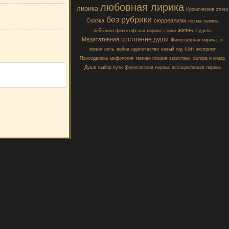
любовная лирика
лирика
Иронические стихи
без рубрики
Сказка
сюрреализм
поэма
память
жизнь
пейзажно-философская лирика
стихи
Судьба
состояние души
Медитативная
Философская лирика.
о
сон
жизни
ночь
война
одиночество
новый год
экспромт
Психоделика
мифология
темная поэзия
экзистанс
сатира и юмор
Душа
выбор пути
филосовская лирика
ассоциативная лирика