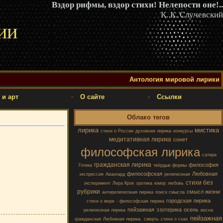
Вздор рифмы, вздор стихи! Нелепости оне!..
К. К. Случевский
ии
Антология мировой лирики
 и арт
О сайте
Ссылки
Облако тегов
лирика
мистика
стихи о России
духовная лирика
конкурсы
медитативная лирика
сонет
философская лирика
сатира
гражданская лирика
философия
Готика
твёрдые формы
философская
Любовная
экспрессия
Авангард
религиозная
стихи без
эксперимент
Лера Крок
эротика
юмор
любовь
рубрики
смысл жизни
антирелигиозная лирика
поиск смысла
городская лирика
стихи о море
- философская лирика
пейзажная
эзотерика
осень
религиозная лирика
весна
пейзажная
гражданская
Любовная лирика.
смерть
стихи о снах