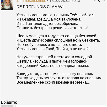
0
2
• 18:02, 20.05.2010
Immoralissimus
DE PROFUNDIS CLAMAVI
Услышь меня, молю, но лишь Тебя люблю я
Из бездны, где душа моя заключена
И на Танталов ад теперь обречена –
Оставить без гроша решили чистоплюя!
Шесть месяцев в году свет солнца без ночей
И шесть других одна сплошная ночь без света,
Но к небу вопию, и нет с него ответа,
Услышь меня, я Твой, Твой я, а не ничей!
Нет ужаса страшней жестокости холодной
Светила изо льда и пытки чем голодной.
Как древний Хаос, ночь полярная темна.
Завидую тогда зверям я, в спячку впавшим,
Так жутко день встречать от голода не спавшим.
Всё медленнее скрип времён веретена…
Войдите: