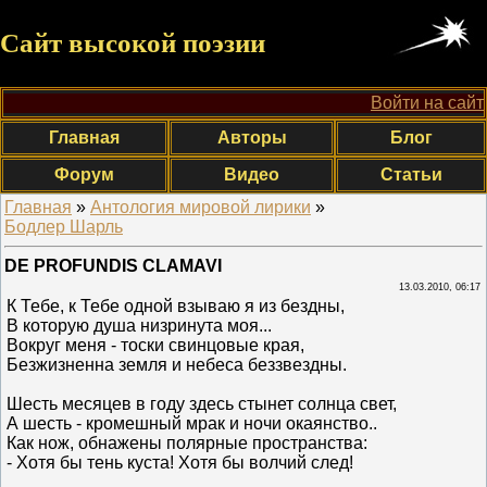
Сайт высокой поэзии
Войти на сайт
Главная
Авторы
Блог
Форум
Видео
Статьи
Главная
»
Антология мировой лирики
»
Бодлер Шарль
DE PROFUNDIS CLAMAVI
13.03.2010, 06:17
К Тебе, к Тебе одной взываю я из бездны,
В которую душа низринута моя...
Вокруг меня - тоски свинцовые края,
Безжизненна земля и небеса беззвездны.
Шесть месяцев в году здесь стынет солнца свет,
А шесть - кромешный мрак и ночи окаянство..
Как нож, обнажены полярные пространства:
- Хотя бы тень куста! Хотя бы волчий след!