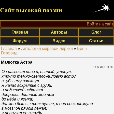
Сайт высокой поэзии
Войти на сайт
Главная
Авторы
Блог
Форум
Видео
Статьи
Главная
»
Антология мировой лирики
»
Бенн
Готфрид
Малютка Астра
18.07.2010, 14:30
Он развозил пиво и, пьяный, утонул;
кто-то темно-светло-лиловую астру
в зубы ему воткнул.
Я начал вскрытье с груди,
и под кожей издалека
добрался длинный мой нож
до нёба и языка;
должно быть я толкнул ее, и она соскользнула
в мозг; он рядом лежал;
я погрузил ее в грудь