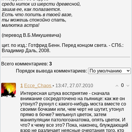
среди ниток из шерсти древесной,
зашив ее, как полагается.
Есть что попить в твоей вазе,
ты можешь спокойно спать,
малютка астра!
(перевод В.Б.Микушевича)
цит. по изд.: Готфрид Бенн. Перед концом света. - СПб.:
Владимир Даль, 2008.
Всего комментариев
:
3
Порядок вывода комментариев:
0
1
• 13:47, 27.07.2010
Ecce_Chaos
Интересная штука восприятие - сначала
внимание сосредоточено на пьянице: как же он
утонул? рухнул с какого-нибудь моста вместе со
своими бочками или, чем черт не шутит, утонул
прямо в бочке? мелькнул цветок, затем
манипуляции патологоанатома, опять цветок. И
что? к чему все это? Пока, наконец, блуждающий
взор не различает неясные очертания того, кто