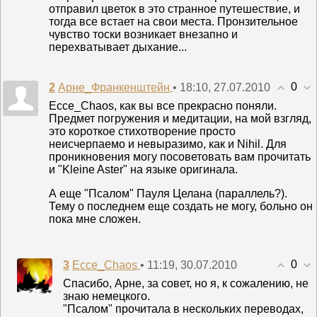
отправил цветок в это странное путешествие, и
тогда все встает на свои места. Пронзительное
чувство тоски возникает внезапно и
перехватывает дыхание...
0
2
• 18:10, 27.07.2010
Арне_Франкенштейн
Ecce_Chaos, как вы все прекрасно поняли.
Предмет погружения и медитации, на мой взгляд,
это короткое стихотворение просто
неисчерпаемо и невыразимо, как и Nihil. Для
проникновения могу посоветовать вам прочитать
и "Kleine Aster" на языке оригинала.
А еще "Псалом" Пауля Целана (параллель?).
Тему о последнем еще создать не могу, больно он
пока мне сложен.
0
3
• 11:19, 30.07.2010
Ecce_Chaos
Спасибо, Арне, за совет, но я, к сожалению, не
знаю немецкого.
"Псалом" прочитала в нескольких переводах,