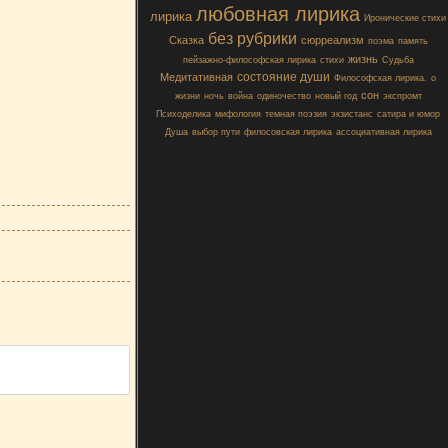
любовная лирика
лирика
Иронические стихи
без рубрики
Сказка
сюрреализм
поэма
память
жизнь
пейзажно-философская лирика
стихи
Судьба
состояние души
Медитативная
Философская лирика.
о
сон
жизни
ночь
война
одиночество
новый год
экспромт
Психоделика
мифология
темная поэзия
экзистанс
сатира и юмор
Душа
выбор пути
филосовская лирика
ассоциативная лирика