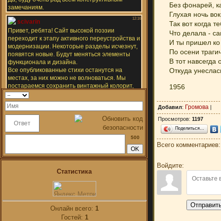
Без фонарей, к
Глухая ночь во
Так вот когда т
Что делала - с
И ты пришел ко 
По осени трагич
В тот навсегда
Откуда унеслас
1956
Громова
Добавил
:
|
Просмотров
:
1197
Поделиться…
500
Всего комментариев
Войдите:
Статистика
Отправит
Онлайн всего:
1
Гостей:
1