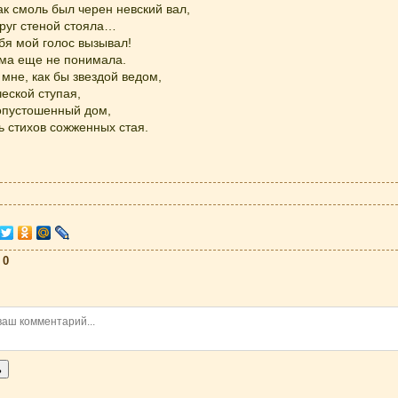
ак смоль был черен невский вал,
круг стеной стояла…
ебя мой голос вызывал!
ама еще не понимала.
мне, как бы звездой ведом,
еской ступая,
 опустошенный дом,
ь стихов сожженных стая.
:
0
ь