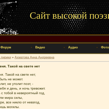
Сайт высокой поэз
Форум
Видео
Аудио
Фото
 лирики
»
Ахматова Анна Андреевна
ня. Такой на свете нет
. Такой на свете нет,
быть не может.
ит, не утолит поэт, -
ебя и день, и ночь тревожит.
 с тобой в невероятный год,
кли мира силы,
ре, все никло от невзгод,
ишь могилы.