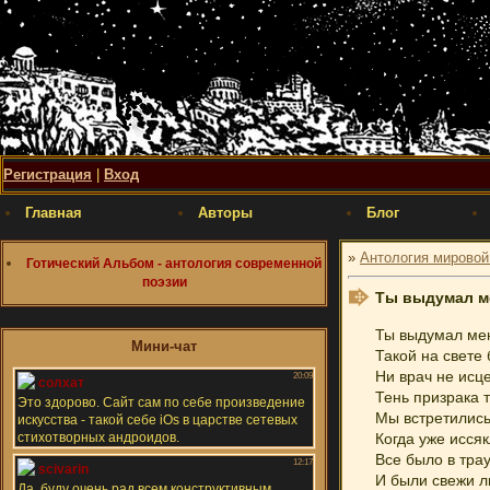
Регистрация
|
Вход
Главная
Авторы
Блог
»
Антология мировой
Готический Альбом - антология современной
поэзии
Ты выдумал ме
Ты выдумал меня
Мини-чат
Такой на свете 
Ни врач не исцел
Тень призрака т
Мы встретились
Когда уже исся
Все было в трау
И были свежи л