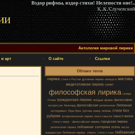
Вздор рифмы, вздор стихи! Нелепости оне!..
К. К. Случевский
ии
Антология мировой лирики
 и арт
О сайте
Ссылки
Облако тегов
лирика
мистика
стихи о России
духовная лирика
конкурсы
медитативная лирика
сонет
философская лирика
сатира
гражданская лирика
философия
Готика
твёрдые формы
философская
Любовная
экспрессия
Авангард
религиозная
стихи без
эксперимент
Лера Крок
эротика
юмор
любовь
рубрики
смысл жизни
антирелигиозная лирика
поиск смысла
городская лирика
стихи о море
- философская лирика
пейзажная
эзотерика
осень
религиозная лирика
весна
пейзажная
гражданская
Любовная лирика.
смерть
стихи о снах